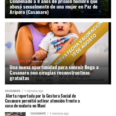
Condenado a 8 años de prisión hombre que
abusó sexualmente de una mujer en Paz de
Ariporo (Casanare)
CASANARE
1 semana ago
Una nueva oportunidad para sonreír llega a
Casanare con cirugías reconstructivas
gratuitas
CASANARE
1 semana ago
Alerta reportada por la Gestora Social de
Casanare permitió activar atención frente a
caso de malaria en Maní
CASANARE
1 semana ago