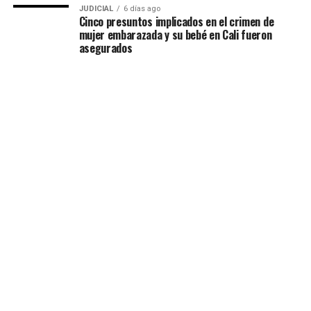
JUDICIAL
6 días ago
Cinco presuntos implicados en el crimen de
mujer embarazada y su bebé en Cali fueron
asegurados
JUDICIAL
6 días ago
Judicializado tercer presunto responsable de la
desaparición de un ingeniero forestal en
Antioquia