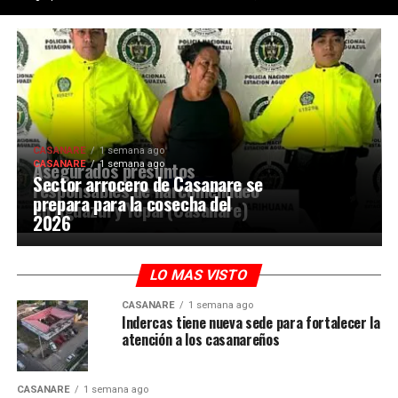
CASANARE
1 semana ago
Asegurados presuntos
CASANARE
1 semana ago
Sector arrocero de Casanare se
responsables de narcomenudeo
prepara para la cosecha del
en Aguazul y Yopal (Casanare)
2026
LO MAS VISTO
CASANARE
1 semana ago
Indercas tiene nueva sede para fortalecer la
atención a los casanareños
CASANARE
1 semana ago