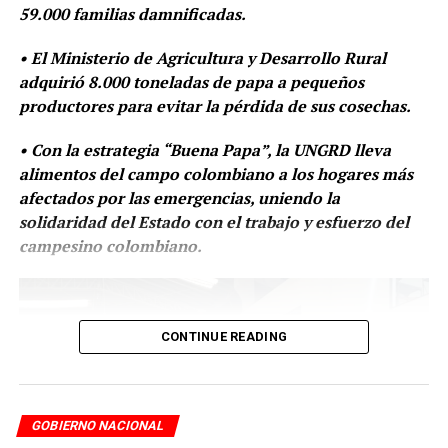
59.000 familias damnificadas.
Esta gestión obedece a la activación de un esquema de
RELATED TOPICS:
atención que se articula junto con las gobernaciones y
• El Ministerio de Agricultura y Desarrollo Rural
las alcaldías, como parte de la gestión integral del
adquirió 8.000 toneladas de papa a pequeños
UP NEXT
Grupo Ecopetrol entrega ayudas humanitarias a más de
territorio y en respuesta a la crisis humanitaria
productores para evitar la pérdida de sus cosechas.
29 mil damnificados por ola invernal en el Caribe
generada por las condiciones adversas.
• Con la estrategia “Buena Papa”, la UNGRD lleva
DON'T MISS
UNGRD entrega Papa a familias damnificadas por las
alimentos del campo colombiano a los hogares más
lluvias en Casanare
ADVERTISEMENT
afectados por las emergencias, uniendo la
solidaridad del Estado con el trabajo y esfuerzo del
campesino colombiano.
CONTINUE READING
Desde este lunes se iniciaron las entregas por vía fluvial
y terrestre, que se extenderán hasta el próximo fin de
semana, con el apoyo de las entidades locales y
GOBIERNO NACIONAL