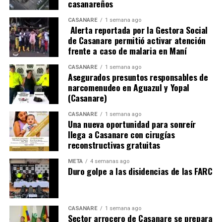
casanareños
El PRI fue creado en julio de 2024, con el decreto 0846,
CASANARE
1 semana ago
con el objetivo de generar y fortalecer capacidades de
Alerta reportada por la Gestora Social
personas y colectivos en proceso de reincorporación,
de Casanare permitió activar atención
frente a caso de malaria en Maní
sus grupos familiares y comunidades. Contempla 211
acciones, diseñadas para atender las necesidades y
CASANARE
1 semana ago
aspiraciones de los y las firmantes, garantizando los
Asegurados presuntos responsables de
narcomenudeo en Aguazul y Yopal
enfoques diferenciales y territorial.
(Casanare)
Por eso, el PRI se adapta a las particularidades de los
CASANARE
1 semana ago
firmantes, y actualmente incluye a 828 jóvenes (18 a 28
Una nueva oportunidad para sonreír
años), 971 personas mayores de 60 años y a 1.901
llega a Casanare con cirugías
reconstructivas gratuitas
personas con discapacidad, quienes representan el 17%
de los ingresados al Programa, en respuesta al enfoque
META
4 semanas ago
inclusivo y diferencial en la construcción de la paz.
Duro golpe a las disidencias de las FARC
Presencia territorial y proyectos de vida priorizados
La reincorporación integral es un proceso que se
CASANARE
1 semana ago
desarrolla a lo largo y ancho del territorio colombiano.
Sector arrocero de Casanare se prepara