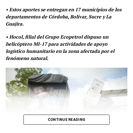
y seguimiento diario.
• Estos aportes se entregan en 17 municipios de los
Mesas técnicas obligatorias de concertación y
departamentos de Córdoba, Bolívar, Sucre y La
solución de controversias.
Guajira.
Revisión exhaustiva del flujo de recursos entre
• Hocol, filial del Grupo Ecopetrol dispuso un
actores para identificar glosas injustificadas,
helicóptero MI-17 para actividades de apoyo
retardos en pagos o cualquier práctica que
logístico humanitario en la zona afectada por el
comprometa la liquidez necesaria para la
fenómeno natural.
adquisición y dispensación oportuna de
medicamentos.
Activación prioritaria de mecanismos de
conciliación jurisdiccional para la recuperación
ágil de cartera, evitando que la falta de pago
entre actores se traduzca en afectación directa al
usuario.
Fase de seguimiento y medidas
CONTINUE READING
de control: