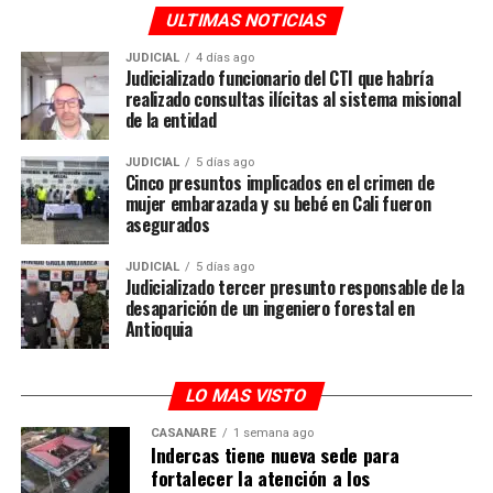
ULTIMAS NOTICIAS
JUDICIAL
4 días ago
Judicializado funcionario del CTI que habría
realizado consultas ilícitas al sistema misional
de la entidad
A un año de que el Gobierno Nacional creara el
Programa de Reincorporación Integral (PRI), 11.130
JUDICIAL
5 días ago
Cinco presuntos implicados en el crimen de
firmantes de paz, de un total de 13.216 personas, se
mujer embarazada y su bebé en Cali fueron
encuentran vinculados activamente a este programa.
asegurados
Esto demuestra que un gran porcentaje de quienes
dejaron las armas hace casi 9 años continúa apostándole
JUDICIAL
5 días ago
Judicializado tercer presunto responsable de la
a la paz y a la no repetición.
desaparición de un ingeniero forestal en
Antioquia
De la cifra de 11.130 firmantes, la Agencia para la
Reincorporación y la Normalización (ARN) ha logrado la
LO MAS VISTO
formulación de 10.724 Planes de Reincorporación
Individual, que son la hoja de ruta definida por cada
CASANARE
1 semana ago
firmante en su proceso de reincorporación social,
Indercas tiene nueva sede para
fortalecer la atención a los
económica, política y comunitaria.