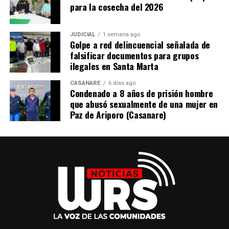
Los 11.123 firmantes activos en el PRI se ubican
para la cosecha del 2026
estratégicamente en 33 departamentos, con mayor
concentración en Meta (1.456), Antioquia (1.262), Cauca
JUDICIAL
1 semana ago
(1.029), Caquetá (690) y Tolima (672). Bogotá D.C.
Golpe a red delincuencial señalada de
también registra una alta presencia con 666 firmantes.
falsificar documentos para grupos
Esto evidencia la amplitud geográfica del proceso.
ilegales en Santa Marta
CASANARE
6 días ago
En los Planes de Reincorporación Individual, en los que
Condenado a 8 años de prisión hombre
los firmantes seleccionan qué acciones priorizan, se
que abusó sexualmente de una mujer en
destacan:
Paz de Ariporo (Casanare)
ADVERTISEMENT