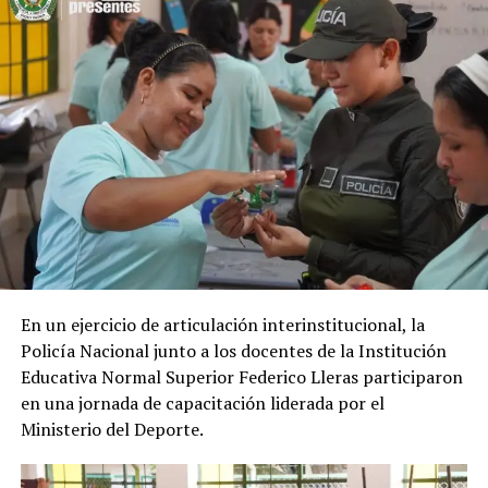
En el marco de una operación conjunta con el Ejército
Nacional, la Armada de Colombia y la Policía Nacional,
fue destruido este complejo clandestino que era
utilizado para el procesamiento de pasta base de coca.
En un ejercicio de articulación interinstitucional, la
Con esta acción interinstitucional, las Fuerzas Militares
Policía Nacional junto a los docentes de la Institución
y de Policía ratifican su compromiso en la lucha frontal
Educativa Normal Superior Federico Lleras participaron
contra el narcotráfico, debilitando las economías
en una jornada de capacitación liderada por el
ilícitas y aportando a la seguridad y tranquilidad de las
Ministerio del Deporte.
comunidades de la región.