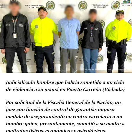
evitando que estas armas fueran utilizadas contra la
población y devolviendo tranquilidad a los habitantes de
La Primavera y zonas aledañas.
ADVERTISEMENT
Judicializado hombre que habría sometido a un ciclo
de violencia a su mamá en Puerto Carreño (Vichada)
La Policía Nacional, en coordinación con las Fuerzas
Militares y la Fiscalía General de la Nación, reafirma su
Por solicitud de la Fiscalía General de la Nación, un
compromiso de seguir adelantando operaciones y
juez con función de control de garantías impuso
controles preventivos contra los grupos armados
medida de aseguramiento en centro carcelario a un
organizados, garantizando la seguridad, la convivencia y
hombre quien, presuntamente, sometió a su madre a
la protección de la vida, honra y bienes de los
maltratos físicos, económicos y psicológicos.