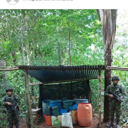
Además, la agredía verbalmente y la amenazó de muerte
en varias oportunidades con armas cortopunzantes.
La captura por orden judicial de este hombre fue
materializada por servidores del Cuerpo Técnico de
Investigación (CTI) en coordinación con uniformados de
la Policía Nacional, en el barrio Santa Teresita de Puerto
Carreño.