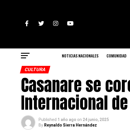
NOTICIAS NACIONALES
COMUNIDAD
CULTURA
Casanare se coro
Internacional d
Published
1 año ago
on
24 junio, 2025
By
Reynaldo Sierra Hernández