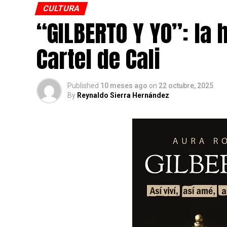
CULTURA
“GILBERTO Y YO”: la 
Cartel de Cali
Published
10 meses ago
on
22 octubre, 2025
By
Reynaldo Sierra Hernández