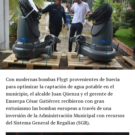
canales digitales oficiales de la Alcaldía de Arauca,
diligenciarlos y radicar los documentos requeridos en la
ventanilla de archivo ubicada en el Centro
Administrativo Municipal, en la Carrera 24 entre calles
18 y 19, en el horario de atención de 8:00 a.m. a 12:00 m.
y de 2:00 p.m. a 5:00 p.m.
ADVERTISEMENT
Con modernas bombas Flygt provenientes de Suecia
para optimizar la captación de agua potable en el
municipio, el alcalde Juan Qüenza y el gerente de
Emserpa César Gutiérrez recibieron con gran
entusiasmo las bombas europeas a través de una
inversión de la Administración Municipal con recursos
Estas iniciativas lideradas desde la Administración
del Sistema General de Regalías (SGR).
Municipal buscan impulsar el crecimiento y la
sostenibilidad de los negocios locales, así como el