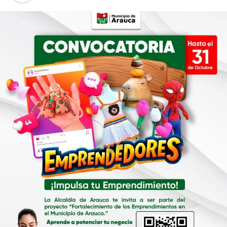
DON'T MISS
Alcaldía de Arauca le cumple a las comunidades
organizadas
El proyecto en curso contempla la primera etapa de la
adecuación y mejoramiento de la infraestructura de
espacios físicos destinados para las oficinas de
Asojuntas, Ediles, consejo y plataforma de juventud del
municipio de Arauca, con un tiempo de ejecución de dos
meses.
“Esta es una apuesta del señor alcalde, con el propósito
que tengan oficinas totalmente dotadas y cuenten con