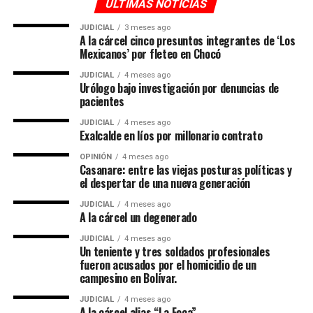
ULTIMAS NOTICIAS
JUDICIAL
3 meses ago
A la cárcel cinco presuntos integrantes de ‘Los
Mexicanos’ por fleteo en Chocó
JUDICIAL
4 meses ago
Urólogo bajo investigación por denuncias de
pacientes
JUDICIAL
4 meses ago
Exalcalde en líos por millonario contrato
OPINIÓN
4 meses ago
Casanare: entre las viejas posturas políticas y
el despertar de una nueva generación
JUDICIAL
4 meses ago
A la cárcel un degenerado
JUDICIAL
4 meses ago
Un teniente y tres soldados profesionales
fueron acusados por el homicidio de un
campesino en Bolívar.
JUDICIAL
4 meses ago
A la cárcel alias “La Foca”