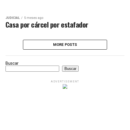
JUDICIAL
5 meses ago
Casa por cárcel por estafador
MORE POSTS
Buscar
Buscar
ADVERTISEMENT
ULTIMAS NOTICIAS
JUDICIAL
5 días ago
Judicializado funcionario del CTI que habría
realizado consultas ilícitas al sistema misional
de la entidad