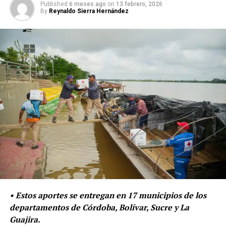
Published
6 meses ago
on
13 febrero, 2026
By
Reynaldo Sierra Hernández
La contratación de asistencia técnica integral permite
brindar la asesoría directamente en los lugares donde se
ejecutarán las obras, posibilitando optimizar la
implantación y ejecución del proyecto con criterios de
tiempos cortos, equidad, transparencia, calidad y
eficiencia, conocimientos especializados, experiencia
específica en la materia, capacidad técnica,
administrativa y logística, entre otras.
En los próximos dos meses se busca realizar, a través de
• Estos aportes se entregan en 17 municipios de los
FINDETER, la verificación documental producto de la
departamentos de Córdoba, Bolívar, Sucre y La
convocatoria realizada entre el 29 de julio y el 16 de
Guajira.
agosto de 2024, la programación de visitas a los 150