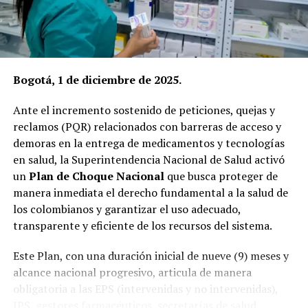
UP NEXT
Política integral del hábitat en Colombia
DON'T MISS
Concurso de méritos en Prosperidad Social
Bogotá, 1 de diciembre de 2025.
Estas contribuciones, que incluyen kits de alimentos no
perecederos, elementos de aseo, colchonetas, frazadas y
Ante el incremento sostenido de peticiones, quejas y
dos motobombas, fueron aportadas en conjunto por
reclamos (PQR) relacionados con barreras de acceso y
Ecopetrol, Refinería de Cartagena SAS y la Fundación
demoras en la entrega de medicamentos y tecnologías
GE.
en salud, la Superintendencia Nacional de Salud activó
un
Plan de Choque Nacional
que busca proteger de
Además, Ocensa y Hocol, filiales del Grupo Ecopetrol,
manera inmediata el derecho fundamental a la salud de
dispusieron de maquinaria amarilla para la remoción de
los colombianos y garantizar el uso adecuado,
escombros en zonas de derrumbe y facilitaron el
transparente y eficiente de los recursos del sistema.
transporte aéreo de las ayudas humanitarias.
Este Plan, con una duración inicial de nueve (9) meses y
Esta gestión obedece a la activación de un esquema de
alcance nacional progresivo, articula de manera
atención que se articula junto con las gobernaciones y
obligatoria a las EPS (intervenidas y no intervenidas),
las alcaldías, como parte de la gestión integral del
IPS, gestores farmacéuticos, secretarías de salud