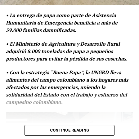
comprometa la liquidez necesaria para la
adquisición y dispensación oportuna de
• La entrega de papa como parte de Asistencia
medicamentos.
Humanitaria de Emergencia beneficia a más de
59.000 familias damnificadas.
Activación prioritaria de mecanismos de
conciliación jurisdiccional para la recuperación ágil
• El Ministerio de Agricultura y Desarrollo Rural
de cartera, evitando que la falta de pago entre
adquirió 8.000 toneladas de papa a pequeños
actores se traduzca en afectación directa al
productores para evitar la pérdida de sus cosechas.
usuario.
Fase de seguimiento y medidas de
• Con la estrategia “Buena Papa”, la UNGRD lleva
alimentos del campo colombiano a los hogares más
control:
afectados por las emergencias, uniendo la
solidaridad del Estado con el trabajo y esfuerzo del
La Superintendencia mantendrá un monitoreo continuo
campesino colombiano.
y en tiempo real de los indicadores de desempeño, con
aplicación inmediata de medidas cautelares, sanciones,
órdenes administrativas y, de ser necesario, extensión o
prórroga de intervenciones cuando se evidencie riesgo
CONTINUE READING
sistémico para el derecho a la salud o manejo irregular