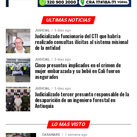
“En la UNGRD atendemos a los damnificados con el
corazón del campo colombiano. La asistencia
ULTIMAS NOTICIAS
humanitaria de emergencia ahora se refuerza con la
JUDICIAL
5 días ago
entrega de papa.
Judicializado funcionario del CTI que habría
realizado consultas ilícitas al sistema misional
de la entidad
Esta estrategia demuestra que es posible unir la
producción agrícola con la gestión del riesgo,
JUDICIAL
5 días ago
generando bienestar tanto para el campesino como
Cinco presuntos implicados en el crimen de
para las familias damnificadas del país”, señaló Carlos
mujer embarazada y su bebé en Cali fueron
asegurados
Carrillo, director de la UNGRD.
JUDICIAL
5 días ago
Las entregas avanzan en los departamentos de Nariño,
Judicializado tercer presunto responsable de la
Tolima, Caquetá, Norte de Santander, Arauca, Córdoba,
desaparición de un ingeniero forestal en
Antioquia
Sucre, Meta, Casanare, Cundinamarca, Valle del Cauca y
Huila, donde los equipos técnicos y operativos de la
UNGRD coordinan la distribución en conjunto con las
LO MAS VISTO
autoridades locales, encargadas de realizar la entrega
directa a las familias beneficiarias.
CASANARE
1 semana ago