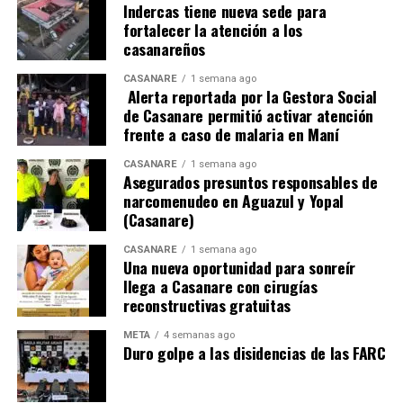
Indercas tiene nueva sede para
fortalecer la atención a los
Con la estrategia “Buena Papa”, el Gobierno nacional
casanareños
fortalece la atención integral a las emergencias y
promueve la reactivación del campo colombiano,
CASANARE
1 semana ago
Alerta reportada por la Gestora Social
demostrando que cada acción humanitaria puede
de Casanare permitió activar atención
convertirse también en una oportunidad para impulsar
frente a caso de malaria en Maní
la reactivación productiva de los pequeños agricultores
colombianos.
CASANARE
1 semana ago
Asegurados presuntos responsables de
narcomenudeo en Aguazul y Yopal
(Casanare)
ADVERTISEMENT
CASANARE
1 semana ago
Una nueva oportunidad para sonreír
llega a Casanare con cirugías
reconstructivas gratuitas
META
4 semanas ago
Duro golpe a las disidencias de las FARC