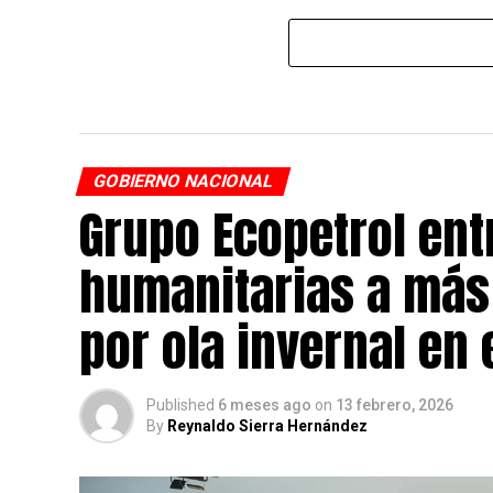
GOBIERNO NACIONAL
Grupo Ecopetrol en
humanitarias a más
por ola invernal en 
Published
6 meses ago
on
13 febrero, 2026
By
Reynaldo Sierra Hernández