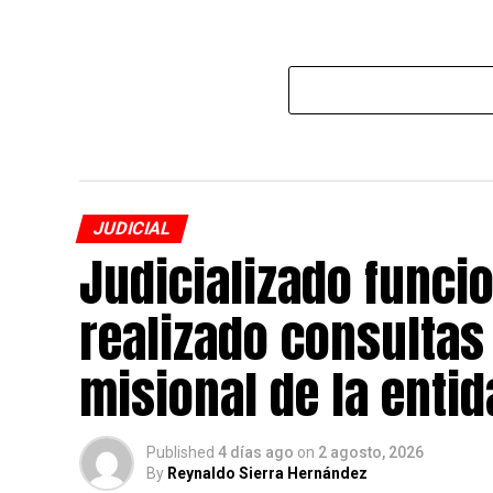
JUDICIAL
Judicializado funcio
realizado consultas 
misional de la enti
Published
4 días ago
on
2 agosto, 2026
By
Reynaldo Sierra Hernández