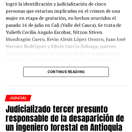
logró la identificación y judicialización de cinco
El procesado no aceptó los cargos y, por disposición
personas que estarían implicadas en el crimen de una
judicial, le fue impuesta medida de aseguramiento
mujer en etapa de gestación, en hechos ocurridos el
privativa de la libertad en establecimiento carcelario.
pasado 16 de julio en Cali (Valle del Cauca). Se trata de
Yulieth Cecilia Angulo Escobar, Nitzon Stiven
Mondragón Cuero, Kevin Alexis López Orozco, Juan José
ADVERTISEMENT
Narváez Rodríguez y Edwin García Zuluaga, quienes
fueron capturados con orden judicial, el pasado 30 de
julio, durante diligencias de registro y allanamiento en
Valle del Cauca.
CONTINUE READING
Ante el reporte de desaparición de la mujer, de 21 años,
que se encontraba en estado de gestación, la Fiscalía
activó el Mecanismo de Búsqueda Urgente (MBU) y
JUDICIAL
Alerta Rosa por el delito de desaparición forzada.
Judicializado tercer presunto
Posteriormente, el 20 de julio, el Cuerpo Técnico de
responsable de la desaparición de
Investigación (CTI) encontró el cuerpo de la mujer sin
un ingeniero forestal en Antioquia
vida en el corregimiento La Buitrera. Sin embargo, la