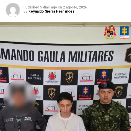
bebé que gestaba no estaba junto a la madre.
Published
5 días ago
on
2 agosto, 2026
By
Reynaldo Sierra Hernández
De acuerdo con la investigación, los procesados se
habrían concertado para engañar a la víctima y
trasladarla hasta un inmueble en el sector de Alto de
Polvorines, donde fue atacada en repetidas
oportunidades con un arma cortopunzante para
extraerle a la bebé.
ADVERTISEMENT
Rol de los procesados en el hecho