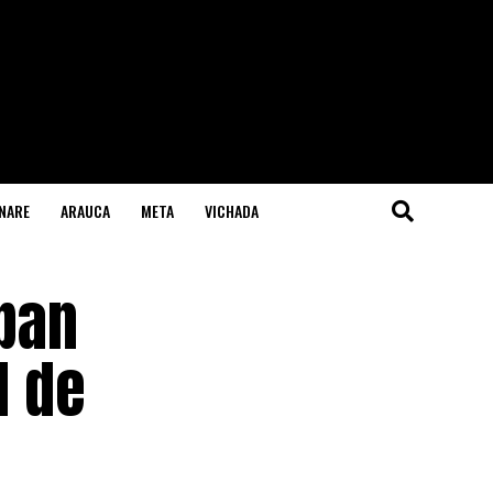
NARE
ARAUCA
META
VICHADA
eban
d de