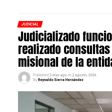
JUDICIAL
Judicializado funcio
realizado consultas 
misional de la enti
Published
5 días ago
on
2 agosto, 2026
By
Reynaldo Sierra Hernández