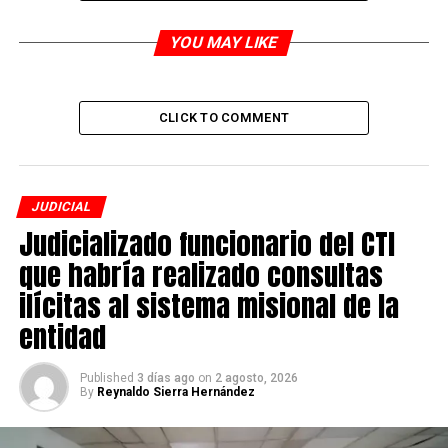
Las autoridades incautaron el vehículo que habría sido
utilizada para el ilícito.
YOU MAY LIKE
Por decisión del juez, los hoy imputados, quienes no
aceptaron cargos, deben cumplir la medida de
CLICK TO COMMENT
aseguramiento en centro carcelario.
ADVERTISEMENT
JUDICIAL
Judicializado funcionario del CTI
que habría realizado consultas
ilícitas al sistema misional de la
entidad
Published
3 días ago
on
2 agosto, 2026
By
Reynaldo Sierra Hernández
RELATED TOPICS:
UP NEXT