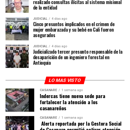
realizado consultas ilícitas al sistema misional
de la entidad
JUDICIAL
4 días ago
Cinco presuntos implicados en el crimen de
mujer embarazada y su bebé en Cali fueron
asegurados
JUDICIAL
4 días ago
Judicializado tercer presunto responsable de la
desaparición de un ingeniero forestal en
Antioquia
LO MAS VISTO
CASANARE
1 semana ago
Indercas tiene nueva sede para
fortalecer la atención a los
casanareños
CASANARE
1 semana ago
Alerta reportada por la Gestora Social
de Casanare permitió activar atención