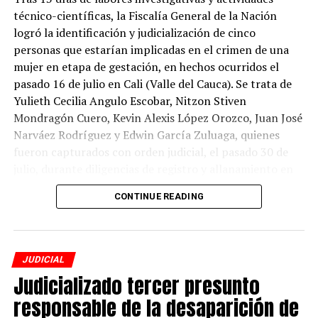
reservado de la información consultada y descargada.
técnico-científicas, la Fiscalía General de la Nación
logró la identificación y judicialización de cinco
El procesado no aceptó los cargos y, por disposición
personas que estarían implicadas en el crimen de una
judicial, le fue impuesta medida de aseguramiento
mujer en etapa de gestación, en hechos ocurridos el
privativa de la libertad en establecimiento carcelario.
pasado 16 de julio en Cali (Valle del Cauca). Se trata de
Yulieth Cecilia Angulo Escobar, Nitzon Stiven
Mondragón Cuero, Kevin Alexis López Orozco, Juan José
ADVERTISEMENT
Narváez Rodríguez y Edwin García Zuluaga, quienes
fueron capturados con orden judicial, el pasado 30 de
julio, durante diligencias de registro y allanamiento en
Valle del Cauca.
CONTINUE READING
Ante el reporte de desaparición de la mujer, de 21 años,
que se encontraba en estado de gestación, la Fiscalía
activó el Mecanismo de Búsqueda Urgente (MBU) y
JUDICIAL
Alerta Rosa por el delito de desaparición forzada.
Judicializado tercer presunto
Posteriormente, el 20 de julio, el Cuerpo Técnico de
responsable de la desaparición de
Investigación (CTI) encontró el cuerpo de la mujer sin