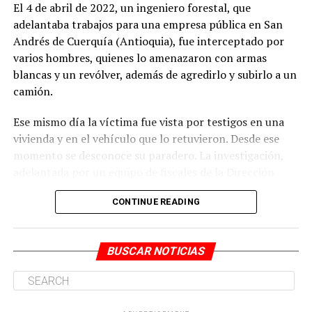
El 4 de abril de 2022, un ingeniero forestal, que
Antes de salir del inmueble con el cuerpo de la víctima,
adelantaba trabajos para una empresa pública en San
habrían desplegado acciones para ocultar la evidencia
Andrés de Cuerquía (Antioquia), fue interceptado por
del crimen.
varios hombres, quienes lo amenazaron con armas
blancas y un revólver, además de agredirlo y subirlo a un
camión.
ADVERTISEMENT
Ese mismo día la víctima fue vista por testigos en una
vivienda y en el vehículo que lo retuvieron. Desde ese
momento se desconoce su paradero. La investigación,
adelantada por un equipo de fiscales de la Dirección
Especializada contra las Violaciones a los Derechos
CONTINUE READING
Humanos, estableció que los responsables de la
desaparición serían integrantes del grupo delincuencial
En cuanto al rol de Narváez Rodríguez, este se habría
organizado (GDO).
BUSCAR NOTICIAS
encargado de conducir el vehículo en el que todos los
procesados trasladaron el cuerpo de la mujer hasta la
Los Mesa que delinquen en el noroccidente antioqueño.
zona rural del corregimiento La Buitrera, donde fue
Willington Ortiz Muñoz, alias Willy, para la época de los
abandonado en el río Meléndez.
hechos investigados sería el coordinador de ‘Los Mesa’