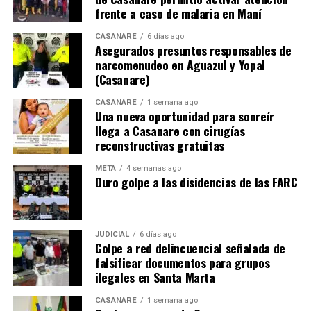
frente a caso de malaria en Maní
CASANARE
6 días ago
Asegurados presuntos responsables de
narcomenudeo en Aguazul y Yopal
(Casanare)
CASANARE
1 semana ago
Una nueva oportunidad para sonreír
llega a Casanare con cirugías
reconstructivas gratuitas
META
4 semanas ago
Duro golpe a las disidencias de las FARC
JUDICIAL
6 días ago
Golpe a red delincuencial señalada de
falsificar documentos para grupos
ilegales en Santa Marta
CASANARE
1 semana ago