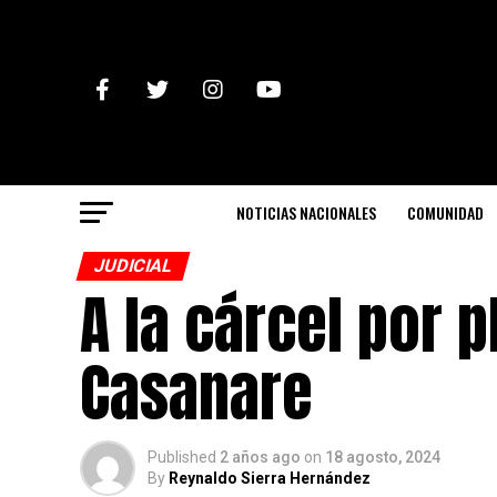
NOTICIAS NACIONALES
COMUNIDAD
JUDICIAL
A la cárcel por p
Casanare
Published
2 años ago
on
18 agosto, 2024
By
Reynaldo Sierra Hernández