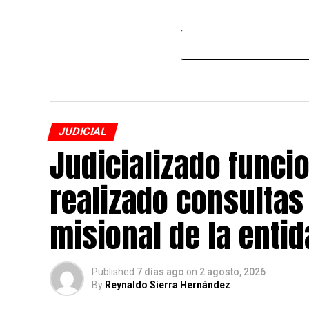
JUDICIAL
Judicializado funcio
realizado consultas 
misional de la enti
Published
7 días ago
on
2 agosto, 2026
By
Reynaldo Sierra Hernández