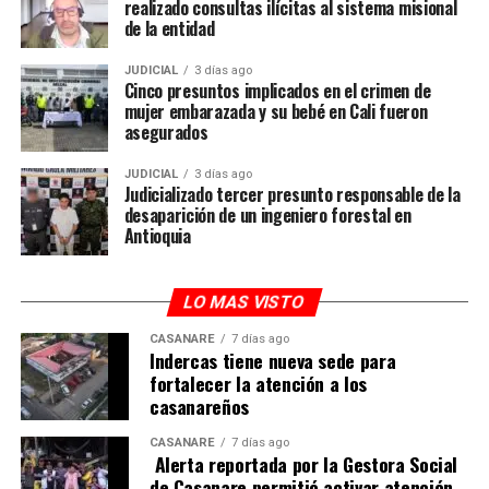
realizado consultas ilícitas al sistema misional
de la entidad
JUDICIAL
3 días ago
Cinco presuntos implicados en el crimen de
mujer embarazada y su bebé en Cali fueron
asegurados
JUDICIAL
3 días ago
Judicializado tercer presunto responsable de la
desaparición de un ingeniero forestal en
Antioquia
LO MAS VISTO
CASANARE
7 días ago
Indercas tiene nueva sede para
fortalecer la atención a los
casanareños
CASANARE
7 días ago
Alerta reportada por la Gestora Social
de Casanare permitió activar atención