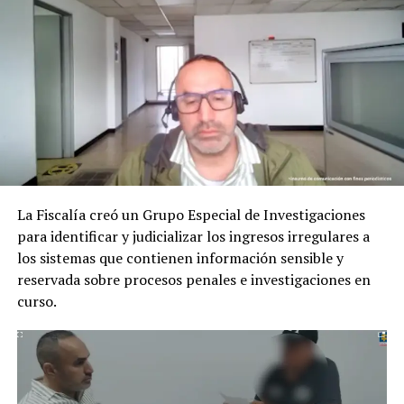
menores de edad para que adquirieran, conservaran,
dosificaran y vendieran marihuana y cocaína en la
llamada zona de tolerancia.
RELATED TOPICS:
UP NEXT
Condenados 3 sujetos por asesinar a un hombre por
robarle una cadena de oro
DON'T MISS
Lo que por agua viene, por agua se va
La Fiscalía creó un Grupo Especial de Investigaciones
para identificar y judicializar los ingresos irregulares a
los sistemas que contienen información sensible y
reservada sobre procesos penales e investigaciones en
curso.