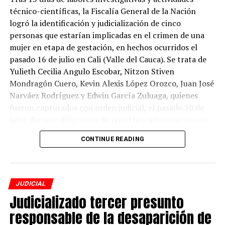
reservado de la información consultada y descargada.
técnico-científicas, la Fiscalía General de la Nación
logró la identificación y judicialización de cinco
El procesado no aceptó los cargos y, por disposición
personas que estarían implicadas en el crimen de una
judicial, le fue impuesta medida de aseguramiento
mujer en etapa de gestación, en hechos ocurridos el
privativa de la libertad en establecimiento carcelario.
pasado 16 de julio en Cali (Valle del Cauca). Se trata de
Yulieth Cecilia Angulo Escobar, Nitzon Stiven
Mondragón Cuero, Kevin Alexis López Orozco, Juan José
ADVERTISEMENT
Narváez Rodríguez y Edwin García Zuluaga, quienes
fueron capturados con orden judicial, el pasado 30 de
julio, durante diligencias de registro y allanamiento en
Valle del Cauca.
CONTINUE READING
Ante el reporte de desaparición de la mujer, de 21 años,
que se encontraba en estado de gestación, la Fiscalía
activó el Mecanismo de Búsqueda Urgente (MBU) y
JUDICIAL
Alerta Rosa por el delito de desaparición forzada.
Judicializado tercer presunto
Posteriormente, el 20 de julio, el Cuerpo Técnico de
responsable de la desaparición de
Investigación (CTI) encontró el cuerpo de la mujer sin