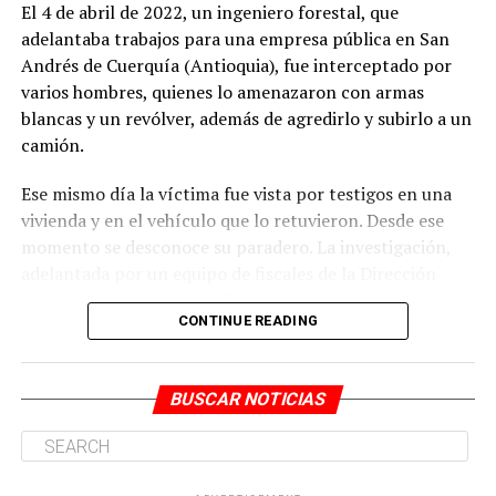
El 4 de abril de 2022, un ingeniero forestal, que
Antes de salir del inmueble con el cuerpo de la víctima,
adelantaba trabajos para una empresa pública en San
habrían desplegado acciones para ocultar la evidencia
Andrés de Cuerquía (Antioquia), fue interceptado por
del crimen.
varios hombres, quienes lo amenazaron con armas
blancas y un revólver, además de agredirlo y subirlo a un
camión.
ADVERTISEMENT
Ese mismo día la víctima fue vista por testigos en una
vivienda y en el vehículo que lo retuvieron. Desde ese
momento se desconoce su paradero. La investigación,
adelantada por un equipo de fiscales de la Dirección
Especializada contra las Violaciones a los Derechos
CONTINUE READING
Humanos, estableció que los responsables de la
desaparición serían integrantes del grupo delincuencial
En cuanto al rol de Narváez Rodríguez, este se habría
organizado (GDO).
BUSCAR NOTICIAS
encargado de conducir el vehículo en el que todos los
procesados trasladaron el cuerpo de la mujer hasta la
Los Mesa que delinquen en el noroccidente antioqueño.
zona rural del corregimiento La Buitrera, donde fue
Willington Ortiz Muñoz, alias Willy, para la época de los
abandonado en el río Meléndez.
hechos investigados sería el coordinador de ‘Los Mesa’