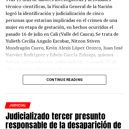
reservado de la información consultada y descargada.
técnico-científicas, la Fiscalía General de la Nación
logró la identificación y judicialización de cinco
El procesado no aceptó los cargos y, por disposición
personas que estarían implicadas en el crimen de una
judicial, le fue impuesta medida de aseguramiento
mujer en etapa de gestación, en hechos ocurridos el
privativa de la libertad en establecimiento carcelario.
pasado 16 de julio en Cali (Valle del Cauca). Se trata de
Yulieth Cecilia Angulo Escobar, Nitzon Stiven
Mondragón Cuero, Kevin Alexis López Orozco, Juan José
ADVERTISEMENT
Narváez Rodríguez y Edwin García Zuluaga, quienes
fueron capturados con orden judicial, el pasado 30 de
julio, durante diligencias de registro y allanamiento en
Valle del Cauca.
CONTINUE READING
Ante el reporte de desaparición de la mujer, de 21 años,
que se encontraba en estado de gestación, la Fiscalía
activó el Mecanismo de Búsqueda Urgente (MBU) y
JUDICIAL
Alerta Rosa por el delito de desaparición forzada.
Judicializado tercer presunto
Posteriormente, el 20 de julio, el Cuerpo Técnico de
responsable de la desaparición de
Investigación (CTI) encontró el cuerpo de la mujer sin