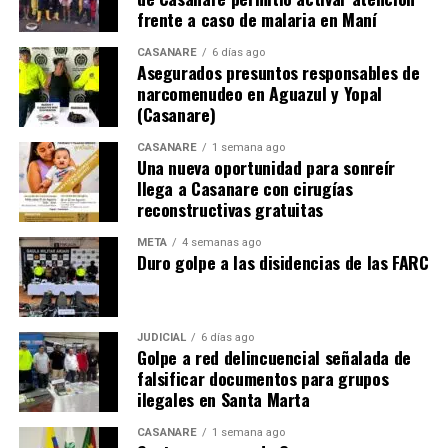
frente a caso de malaria en Maní
CASANARE
6 días ago
Asegurados presuntos responsables de
narcomenudeo en Aguazul y Yopal
(Casanare)
CASANARE
1 semana ago
Una nueva oportunidad para sonreír
llega a Casanare con cirugías
reconstructivas gratuitas
META
4 semanas ago
Duro golpe a las disidencias de las FARC
JUDICIAL
6 días ago
Golpe a red delincuencial señalada de
falsificar documentos para grupos
ilegales en Santa Marta
CASANARE
1 semana ago