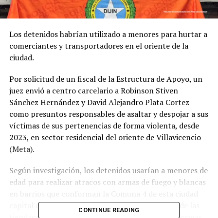
Los detenidos habrían utilizado a menores para hurtar a
comerciantes y transportadores en el oriente de la
ciudad.
Por solicitud de un fiscal de la Estructura de Apoyo, un
juez envió a centro carcelario a Robinson Stiven
Sánchez Hernández y David Alejandro Plata Cortez
como presuntos responsables de asaltar y despojar a sus
víctimas de sus pertenencias de forma violenta, desde
2023, en sector residencial del oriente de Villavicencio
(Meta).
Según investigación, los detenidos usarían a menores de
edad para realizar atracos con armas de fuego y blancas
en barrios que conforman la Comuna 4 de esta ciudad
capital en contra de comerciantes, proveedores de las
CONTINUE READING
tiendas y transportadores de pasajeros de plataformas