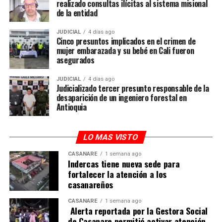
realizado consultas ilícitas al sistema misional
de la entidad
JUDICIAL
4 días ago
Cinco presuntos implicados en el crimen de
mujer embarazada y su bebé en Cali fueron
asegurados
JUDICIAL
4 días ago
Judicializado tercer presunto responsable de la
desaparición de un ingeniero forestal en
Antioquia
LO MAS VISTO
CASANARE
1 semana ago
Indercas tiene nueva sede para
fortalecer la atención a los
casanareños
CASANARE
1 semana ago
Alerta reportada por la Gestora Social
de Casanare permitió activar atención