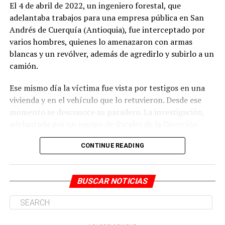
El 4 de abril de 2022, un ingeniero forestal, que
Antes de salir del inmueble con el cuerpo de la víctima,
adelantaba trabajos para una empresa pública en San
habrían desplegado acciones para ocultar la evidencia
Andrés de Cuerquía (Antioquia), fue interceptado por
del crimen.
varios hombres, quienes lo amenazaron con armas
blancas y un revólver, además de agredirlo y subirlo a un
camión.
ADVERTISEMENT
Ese mismo día la víctima fue vista por testigos en una
vivienda y en el vehículo que lo retuvieron. Desde ese
momento se desconoce su paradero. La investigación,
adelantada por un equipo de fiscales de la Dirección
Especializada contra las Violaciones a los Derechos
CONTINUE READING
Humanos, estableció que los responsables de la
desaparición serían integrantes del grupo delincuencial
En cuanto al rol de Narváez Rodríguez, este se habría
organizado (GDO).
BUSCAR NOTICIAS
encargado de conducir el vehículo en el que todos los
procesados trasladaron el cuerpo de la mujer hasta la
Los Mesa que delinquen en el noroccidente antioqueño.
zona rural del corregimiento La Buitrera, donde fue
Willington Ortiz Muñoz, alias Willy, para la época de los
abandonado en el río Meléndez.
hechos investigados sería el coordinador de ‘Los Mesa’