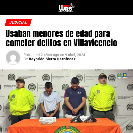
JUDICIAL
Usaban menores de edad para
cometer delitos en Villavicencio
Published
2 años ago
on
9 abril, 2024
By
Reynaldo Sierra Hernández