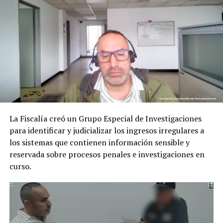
RELATED TOPICS:
UP NEXT
Cárcel por asesinar a un líder social en Caquetá
DON'T MISS
Abogado extorsionaba al alcalde de San José del
Guaviare
La Fiscalía creó un Grupo Especial de Investigaciones
para identificar y judicializar los ingresos irregulares a
los sistemas que contienen información sensible y
reservada sobre procesos penales e investigaciones en
curso.