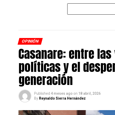
OPINIÓN
Casanare: entre las
políticas y el desp
generación
Published
4 meses ago
on
18 abril, 2026
By
Reynaldo Sierra Hernández