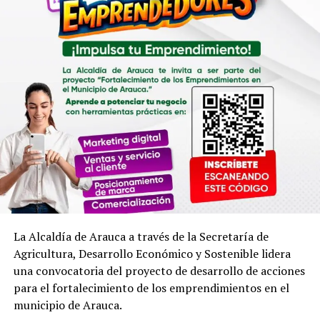
Asojuntas, Ediles, consejo y plataforma de juventud del
municipio de Arauca, con un tiempo de ejecución de dos
meses.
“Esta es una apuesta del señor alcalde, con el propósito
que tengan oficinas totalmente dotadas y cuenten con
un lugar adecuado con cercanía a todas las secretarías
del despacho y la gestión que necesitan sea más rápida y
eficiente”, enfatizó César Valderrama, secretario de
gobierno municipal.
La Alcaldía de Arauca a través de la Secretaría de
Agricultura, Desarrollo Económico y Sostenible lidera
una convocatoria del proyecto de desarrollo de acciones
para el fortalecimiento de los emprendimientos en el
municipio de Arauca.