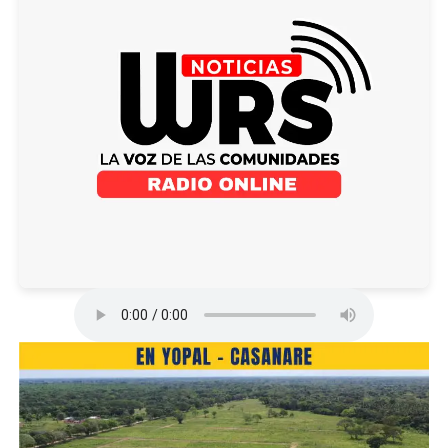
apuesta al fortalecimiento de la infraestructura
emprendimientos para manejar toda esta parte del
comunitaria, impulsando y brindando espacios para la
mundo moderno empresarial”, indicó Paul Bernal,
participación ciudadana.
profesional universitario de la Secretaría de Agricultura
Municipal.
ADVERTISEMENT
Los requisitos se podrán encontrar a través de los
canales digitales oficiales de la Alcaldía de Arauca,
diligenciarlos y radicar los documentos requeridos en la
ventanilla de archivo ubicada en el Centro
Administrativo Municipal, en la Carrera 24 entre calles
18 y 19, en el horario de atención de 8:00 a.m. a 12:00 m.
y de 2:00 p.m. a 5:00 p.m.
ADVERTISEMENT