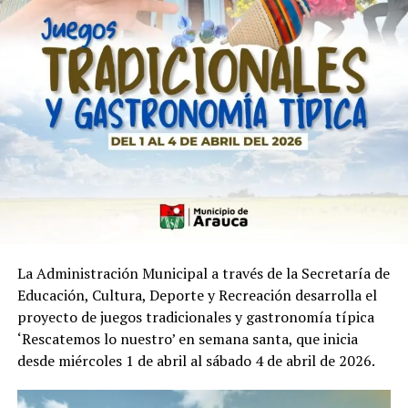
Al ser informados de la situación, en una rápida y
coordinada reacción con la Policía Nacional, el Grupo de
Caballería Liviano Meteoro, bajo el mando del Batallón
de Ingenieros N.° 18, realiza el cierre de la vía con sus
vehículos blindados, neutralizando el intento de huida
de los sujetos. Así lograron la captura de los mismos,
quienes serían al parecer integrantes del GAO-r
La Administración Municipal a través de la Secretaría de
Estructura 10 Guadalupe Salcedo, que tiene como
Educación, Cultura, Deporte y Recreación desarrolla el
cabecilla principal a alias Pescado. A estos sujetos se les
proyecto de juegos tradicionales y gastronomía típica
atribuyen diferentes hechos terroristas en contra de la
‘Rescatemos lo nuestro’ en semana santa, que inicia
población civil en lo que va corrido del año.
desde miércoles 1 de abril al sábado 4 de abril de 2026.
Durante la persecución, dos sujetos resultaron heridos,