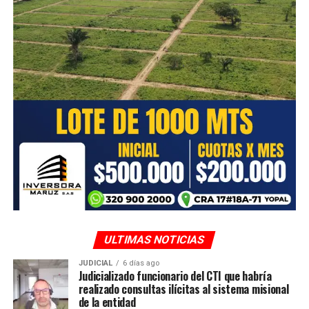
Estas iniciativas lideradas desde la Administración
Municipal buscan impulsar el crecimiento y la
sostenibilidad de los negocios locales, así como el
aprendizaje de nuevas habilidades empresariales.
ULTIMAS NOTICIAS
JUDICIAL
6 días ago
Judicializado funcionario del CTI que habría
realizado consultas ilícitas al sistema misional
de la entidad