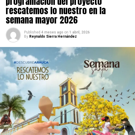
programación del proyecto
rescatemos lo nuestro en la
semana mayor 2026
Published
4 meses ago
on
1 abril, 2026
By
Reynaldo Sierra Hernández
Los hechos se desarrollaron en el puesto de control de
la Policía Nacional ubicado sobre la vereda Santa Inés de
Tame (Arauca), cuando una camioneta, al percatarse de
la presencia de la Fuerza Pública, intentó huir del lugar
disparando contra las unidades de la Policía.