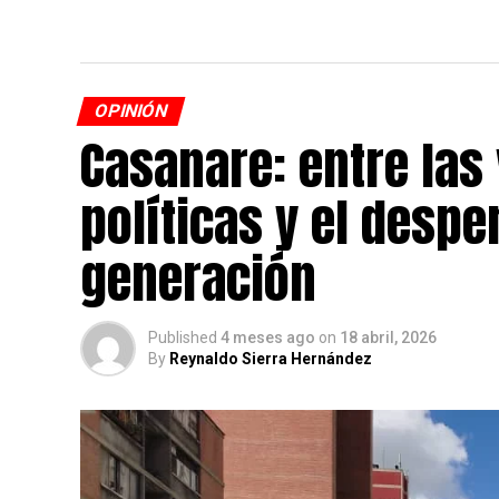
OPINIÓN
Casanare: entre las
políticas y el desp
generación
Published
4 meses ago
on
18 abril, 2026
By
Reynaldo Sierra Hernández