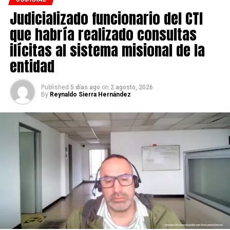
ADVERTISEMENT
Judicializado funcionario del CTI
que habría realizado consultas
ilícitas al sistema misional de la
entidad
Published
5 días ago
on
2 agosto, 2026
By
Reynaldo Sierra Hernández
Por estos hechos, un fiscal de la Seccional Bogotá le
imputó los delitos de feminicidio en grado de tentativa y
violencia intrafamiliar, ambas conductas agravadas.
En audiencias concentradas el procesado aceptó los
cargos y deberá cumplir medida de aseguramiento en
establecimiento carcelario.
El material probatorio recopilado da cuenta de que la
mujer vendría siendo víctima de un ciclo de violencia
física y psicológica por parte del hoy imputado.