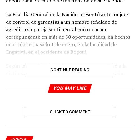
encontraba en estado de indefensión en su vivienda.
La Fiscalía General de la Nación presentó ante un juez
de control de garantías a un hombre señalado de
agredir a su pareja sentimental con un arma
cortopunzante en más de 50 oportunidades, en hechos
ocurridos el pasado 1 de enero, en la localidad de
Engativá, en el occidente de Bogotá.
Según la investigación, el presunto agresor atacó a la
CONTINUE READING
víctima que se encontraba en estado de indefensión,
causándole heridas de gravedad en el rostro, cuello,
abdomen y extremidades.
YOU MAY LIKE
Tras perpetrar el hecho el hombre huyó del
apartamento y la mujer fue auxiliada por familiares y
CLICK TO COMMENT
trasladada a un centro asistencial donde permanece
bajo observación médica.
JUDICIAL