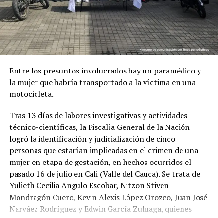
allanamiento y registro, y documentos de soporte
asociados a interceptaciones telefónicas realizadas
dentro de esta investigación.
Por estos hechos, una fiscal de la Dirección Especializada
contra los Delitos Informáticos le imputó los delitos de
Entre los presuntos involucrados hay un paramédico y
acceso abusivo a un sistema informático y utilización
la mujer que habría transportado a la víctima en una
ilícita de redes de comunicaciones, ambos en modalidad
motocicleta.
dolosa, teniendo en cuenta que Moreno Ardila, en su
condición de servidor de la Fiscalía, conocía el carácter
Tras 13 días de labores investigativas y actividades
reservado de la información consultada y descargada.
técnico-científicas, la Fiscalía General de la Nación
logró la identificación y judicialización de cinco
El procesado no aceptó los cargos y, por disposición
personas que estarían implicadas en el crimen de una
judicial, le fue impuesta medida de aseguramiento
mujer en etapa de gestación, en hechos ocurridos el
privativa de la libertad en establecimiento carcelario.
pasado 16 de julio en Cali (Valle del Cauca). Se trata de
Yulieth Cecilia Angulo Escobar, Nitzon Stiven
Mondragón Cuero, Kevin Alexis López Orozco, Juan José
ADVERTISEMENT
Narváez Rodríguez y Edwin García Zuluaga, quienes