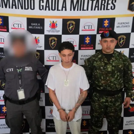
extraerle a la bebé.
ADVERTISEMENT
Rol de los procesados en el hecho
Actividades investigativas lideradas por un fiscal
especializado de la Seccional Cali permitieron establecer
el rol de los procesados en la ejecución del ilícito.
Yulieth Cecilia Angulo Escobar se habría encargado de
transportar en una motocicleta a la víctima hasta el
inmueble que previamente había conseguido para tal
fin. Para ganarse su confianza, habría fingido estar en