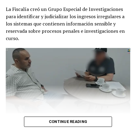
La Fiscalía creó un Grupo Especial de Investigaciones
El señalado agresor se presentó de manera voluntaria el
para identificar y judicializar los ingresos irregulares a
pasado 7 de enero en la Unidad de Reacción Inmediata
los sistemas que contienen información sensible y
(URI) de Engativá, donde uniformados de la Policía
reservada sobre procesos penales e investigaciones en
Nacional hicieron efectiva la orden de captura en su
curso.
contra.
ADVERTISEMENT
La Fiscalía General de la Nación presentó ante una juez
RELATED TOPICS:
CONTINUE READING
con función de control de garantías de Bogotá a Fidel
UP NEXT
Moreno Ardila, funcionario del Cuerpo Técnico de
El final de una nefasta historia