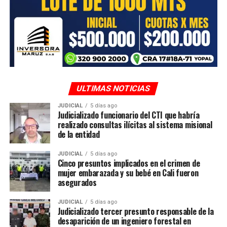
ADVERTISEMENT
ULTIMAS NOTICIAS
JUDICIAL
5 días ago
Judicializado funcionario del CTI que habría
realizado consultas ilícitas al sistema misional
de la entidad
JUDICIAL
5 días ago
Cinco presuntos implicados en el crimen de
mujer embarazada y su bebé en Cali fueron
asegurados
JUDICIAL
5 días ago
Judicializado tercer presunto responsable de la
desaparición de un ingeniero forestal en