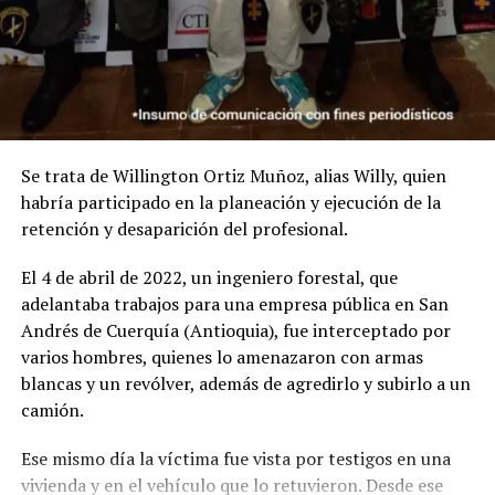
estado de embarazo, y el día de los hechos le aseguró
que la llevaría a una pañalera en el sur de la ciudad.
Al llegar al inmueble, Nitzon Stiven Mondragón Cuero
presuntamente agredió violentamente a la víctima y la
atacó con el arma cortopunzante hasta causarle la
Se trata de Willington Ortiz Muñoz, alias Willy, quien
muerte.
habría participado en la planeación y ejecución de la
En ese lugar le habría sido extraída, mediante una
retención y desaparición del profesional.
cesárea artesanal, la bebé de 8 meses de gestación.
El 4 de abril de 2022, un ingeniero forestal, que
Antes de salir del inmueble con el cuerpo de la víctima,
adelantaba trabajos para una empresa pública en San
habrían desplegado acciones para ocultar la evidencia
Andrés de Cuerquía (Antioquia), fue interceptado por
del crimen.
varios hombres, quienes lo amenazaron con armas
blancas y un revólver, además de agredirlo y subirlo a un
camión.
ADVERTISEMENT
Ese mismo día la víctima fue vista por testigos en una
vivienda y en el vehículo que lo retuvieron. Desde ese