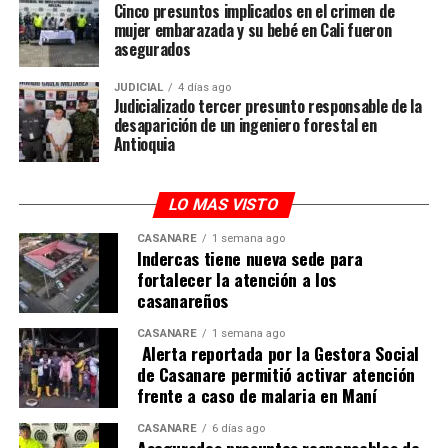
Cinco presuntos implicados en el crimen de
comunidades aledañas, evitando mayores interrupciones
mujer embarazada y su bebé en Cali fueron
en su vida diaria y sus actividades económicas.
asegurados
Agradecemos la comprensión y colaboración de los
JUDICIAL
4 días ago
Judicializado tercer presunto responsable de la
usuarios durante el tiempo que duren los trabajos, y los
desaparición de un ingeniero forestal en
invitamos a estar atentos a las actualizaciones que se
Antioquia
brindarán a través de los canales oficiales de la
Concesión Transversal del Sisga.
LO MAS VISTO
CASANARE
1 semana ago
Indercas tiene nueva sede para
fortalecer la atención a los
casanareños
CASANARE
1 semana ago
Alerta reportada por la Gestora Social
de Casanare permitió activar atención
frente a caso de malaria en Maní
CASANARE
6 días ago