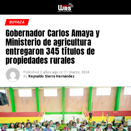
BOYACÁ
Gobernador Carlos Amaya y
Ministerio de agricultura
entregaron 345 títulos de
propiedades rurales
Published
2 años ago
on
11 marzo, 2024
By
Reynaldo Sierra Hernández