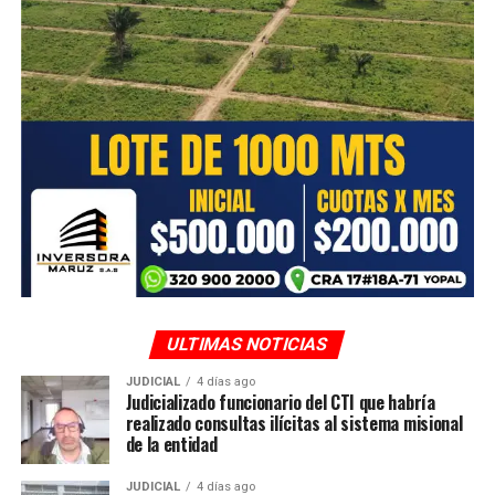
departamentos conectados por esta vía estratégica.
Beneficios de esta solución:
• Restablecimiento del tráfico de manera segura y
oportuna.
• Mejorar la conectividad en la región afectada por las
condiciones climáticas.
ADVERTISEMENT
ULTIMAS NOTICIAS
JUDICIAL
4 días ago
Judicializado funcionario del CTI que habría
realizado consultas ilícitas al sistema misional
de la entidad
• Asegurar la movilidad para los usuarios de la vía y las
JUDICIAL
4 días ago