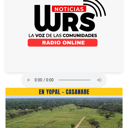
ADVERTISEMENT
RELATED TOPICS:
UP NEXT
Puente militar por parte del Ejército Nacional en el
municipio de Macanal
El financiamiento de esta obra proviene del Proyecto
Transversal del Sisga, y busca ofrecer una solución
efectiva ante las afectaciones generadas por el fuerte
invierno, que ha debilitado varias infraestructuras en la
región.
Este puente militar proporcionará una alternativa
temporal sólida para asegurar la movilidad en el
corredor, evitando mayores inconvenientes para la
comunidad y garantizando el tránsito entre los