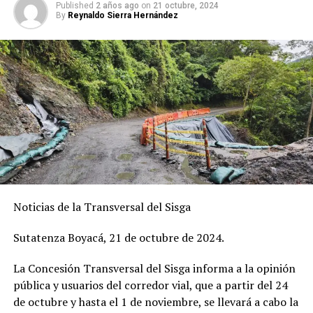
Published
2 años ago
on
21 octubre, 2024
By
Reynaldo Sierra Hernández
Adicionalmente, el gobernador Amaya ratificó su
compromiso para adquirir maquinaria verde para
aumentar la productividad y eficiencia del campo en
esta región del país.
“Este es un momento histórico para nuestra tierra: la
entrega de títulos de propiedad rural a campesinas y
Noticias de la Transversal del Sisga
campesinos boyacenses por parte de la Agencia
Nacional de Tierras y de nuestra querida ministra de
Sutatenza Boyacá, 21 de octubre de 2024.
Agricultura, Jhenifer Mojica. Este día resume años de
lucha y esperanza, porque el Gobierno nacional les ha
La Concesión Transversal del Sisga informa a la opinión
entregado títulos que les brindan muchas garantías.
pública y usuarios del corredor vial, que a partir del 24
Nosotros como Gobierno de Boyacá, entre tanto, les
de octubre y hasta el 1 de noviembre, se llevará a cabo la