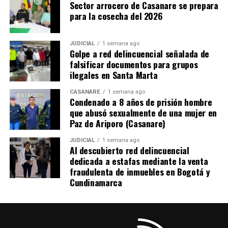
Sector arrocero de Casanare se prepara
participación de la Misión de Observación Electoral
para la cosecha del 2026
(MOE), que ya ha postulado a decenas de observadores.
La integración de observación internacional,
JUDICIAL
1 semana ago
Golpe a red delincuencial señalada de
plataformas digitales, simulacros técnicos previos a la
falsificar documentos para grupos
jornada y monitoreo en tiempo real apunta a consolidar
ilegales en Santa Marta
uno de los procesos electorales con mayor capacidad de
supervisión tecnológica en la historia reciente de
CASANARE
1 semana ago
Condenado a 8 años de prisión hombre
Colombia.
que abusó sexualmente de una mujer en
Paz de Ariporo (Casanare)
El mayor impacto ha sido para las regiones
JUDICIAL
1 semana ago
Al descubierto red delincuencial
Aunque la implementación de toda esta tecnología es
dedicada a estafas mediante la venta
de alcance nacional, ha tenido mayor impacto y
fraudulenta de inmuebles en Bogotá y
relevancia en las regiones apartadas del país, donde
Cundinamarca
históricamente la conectividad, la distancia geográfica y
las limitaciones logísticas han representado desafíos
para el control electoral.