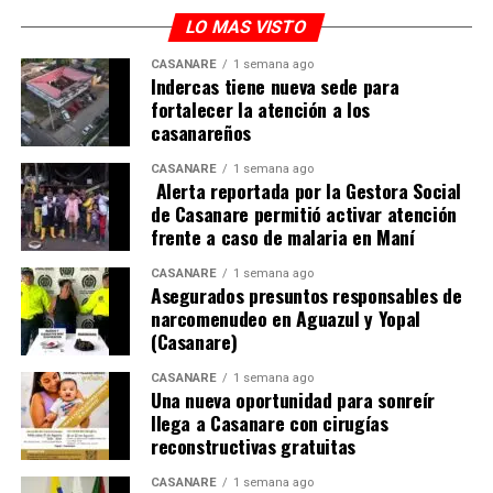
El fortalecimiento tecnológico del proceso electoral en
LO MAS VISTO
el país y sobre todo en la Orinoquía, también ha venido
CASANARE
1 semana ago
acompañado y fortalecido por un robusto componente
Indercas tiene nueva sede para
de observación nacional e internacional.
fortalecer la atención a los
casanareños
CASANARE
1 semana ago
ADVERTISEMENT
Alerta reportada por la Gestora Social
de Casanare permitió activar atención
frente a caso de malaria en Maní
CASANARE
1 semana ago
Asegurados presuntos responsables de
narcomenudeo en Aguazul y Yopal
(Casanare)
Hasta la fecha,
el CNE ha acreditado a 215
CASANARE
1 semana ago
Una nueva oportunidad para sonreír
observadores internacionales
pertenecientes a
llega a Casanare con cirugías
distintas organizaciones y misiones diplomáticas, entre
reconstructivas gratuitas
ellas la Unión Europea, la Embajada de Estados Unidos y
CASANARE
1 semana ago
el Instituto Republicano Internacional. A ello se suma la