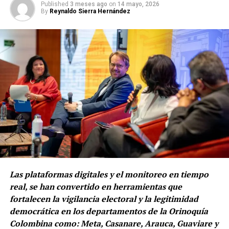
Published
3 meses ago
on
14 mayo, 2026
By
Reynaldo Sierra Hernández
El documento, elaborado por el Observatorio de
Conflictividad Social de la entidad, indica que entre el
2022 y abril del 2024 hubo 665 conflictos sociales en el
sector transporte, eventos que ocurrieron en 227
municipios de 28 departamentos y en Bogotá.
Las plataformas digitales y el monitoreo en tiempo
De acuerdo con lo identificado en el informe, Antioquia
real, se han convertido en herramientas que
presentó el mayor número de casos, con 69 (10% de los
fortalecen la vigilancia electoral y la legitimidad
eventos); le siguieron Bogotá, con 65; Santander, con
democrática en los departamentos de la Orinoquía
54; Bolívar, con 48; Atlántico, con 39; Cundinamarca,
Colombina como: Meta, Casanare, Arauca, Guaviare y