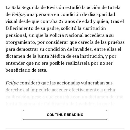
permitiría un acceso a servicios, a bienes, al mercado, a
La Sala Segunda de Revisión estudió la acción de tutela
las poblaciones apartadas y en condición de
Tecnología al servicio de la transparencia electoral
de
Felipe,
una persona en condición de discapacidad
marginalidad.
visual desde que contaba 27 años de edad y quien, tras el
fallecimiento de su padre, solicitó la sustitución
RELATED TOPICS:
ADVERTISEMENT
pensional, sin que la Policía Nacional accediera a su
UP NEXT
otorgamiento, por considerar que carecía de las pruebas
Elecciones de Congreso 2022 las menos votadas en
para demostrar su condición de invalidez, entre ellas el
Colombia
dictamen de la Junta Médica de esa institución, y por
DON'T MISS
entender que no era posible realizársela por no ser
Dos resguardos indígenas víctimas de reclutamiento de
beneficiario de esta.
niñas y niños en el conflicto armado
Felipe
consideró que las accionadas vulneraban sus
Uno de los principales objetivos de esta estrategia es
derechos al impedirle acceder efectivamente a dicha
garantizar las mismas condiciones para todas las
calificación, pese a que contaba con un dictamen de una
agrupaciones políticas de las campañas presidenciales
Junta Regional de Calificación de Invalidez, lo que le
en contienda, permitiéndoles gestionar de manera
impedía el disfrute de la pensión que en vida le fue
rápida, eficiente y segura la postulación y acreditación
CONTINUE READING
otorgada a su padre, quien velaba por su apoyo
de sus testigos electorales y auditores de sistemas.
económico y emocional. En su criterio, las barreras