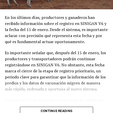
testigos electorales acreditado para cubrir las más de
la Policía Nacional no debió negarse a realizar la
120 mil mesas habilitadas en todo el país en la
calificación de la pérdida de la capacidad laboral a partir
contienda del 31 de mayo.
de las normas que regulan la calidad de beneficiarios del
En los últimos días, productores y ganaderos han
subsistema de salud, pues el subsistema pensional de los
recibido información sobre el registro en SINIGAN V6 y
miembros de la Policía Nacional no impide que los
la fecha del 15 de enero. Desde el sistema, es importante
ADVERTISEMENT
eventuales beneficiarios de la sustitución pensional
aclarar con precisión qué representa esta fecha y por
soliciten dicha calificación después de superar los 25
qué es fundamental actuar oportunamente.
años.
Es importante señalar que, después del 15 de enero, los
También la Sala de Revisión consideró que el Grupo de
productores y transportadores podrán continuar
Pensiones de la Policía Nacional no debió negarse al
registrándose en SINIGAN V6. No obstante, esta fecha
reconocimiento pensional y que le correspondía acoger
marca el cierre de la etapa de registro prioritario, un
el dictamen de pérdida de capacidad laboral expedido
periodo clave para garantizar que la información de los
Comitium en Línea: vigilancia electoral desde el
por una junta regional de calificación de invalidez,
predios y los datos de vacunación migren de manera
celular.
aportado por
Felipe
, pues los dictámenes de la Junta
más rápida, ordenada y oportuna al nuevo sistema.
Médica de aquella institución no son una prueba
Otro de los avances que estuvo a disposición de las
A partir del 15 de enero iniciará la etapa de validación
solemne ni única para el efecto.
elecciones al Congreso en marzo y que por supuesto,
de predios. Durante esta fase, los productores y
estará al servicio del actual proceso electoral en las
CONTINUE READING
ganaderos podrán consultar en el sistema cuáles son los