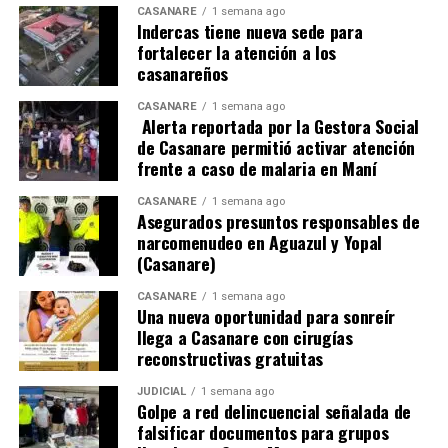
CASANARE
1 semana ago
acompañado y fortalecido por un robusto componente
Indercas tiene nueva sede para
de observación nacional e internacional.
fortalecer la atención a los
casanareños
CASANARE
1 semana ago
ADVERTISEMENT
Alerta reportada por la Gestora Social
de Casanare permitió activar atención
frente a caso de malaria en Maní
CASANARE
1 semana ago
Asegurados presuntos responsables de
narcomenudeo en Aguazul y Yopal
(Casanare)
Hasta la fecha,
el CNE ha acreditado a 215
CASANARE
1 semana ago
Una nueva oportunidad para sonreír
observadores internacionales
pertenecientes a
llega a Casanare con cirugías
distintas organizaciones y misiones diplomáticas, entre
reconstructivas gratuitas
ellas la Unión Europea, la Embajada de Estados Unidos y
JUDICIAL
1 semana ago
el Instituto Republicano Internacional. A ello se suma la
Golpe a red delincuencial señalada de
participación de la Misión de Observación Electoral
falsificar documentos para grupos
(MOE), que ya ha postulado a decenas de observadores.