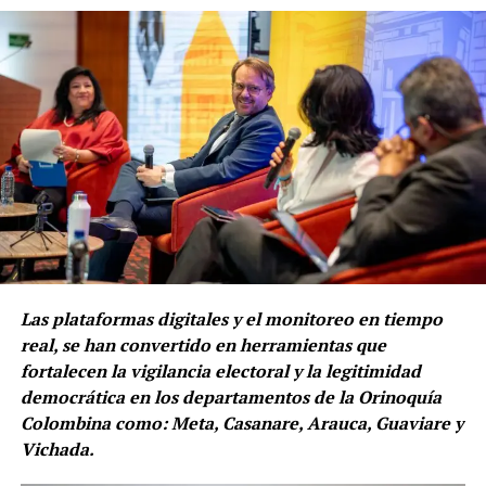
ciudades donde tuvo lugar en simultánea el gran evento,
resaltó la deliberación, aprendizaje e intercambio de
experiencias sobre importantes temas que gravitan en
torno a la violencia contra las mujeres, adolescentes y
niñas y la inclusión de la perspectiva de género en la
administración de justicia. Así mismo, destacó la
incansable labor en la defensa de los derechos humanos,
esencial para la construcción de un país más justo y
equitativo, la misma que ejercen las defensoras y los
defensores públicos.
“Durante estos tres años y medio de gestión hemos
Las plataformas digitales y el monitoreo en tiempo
realizado acciones para fortalecer el importante trabajo
real, se han convertido en herramientas que
hecho por nuestros defensores públicos, entre las que
fortalecen la vigilancia electoral y la legitimidad
destacamos los espacios académicos, como el encuentro
democrática en los departamentos de la Orinoquía
nacional que hoy concluye, con el fin de debatir temas
Colombina como: Meta, Casanare, Arauca, Guaviare y
de actualidad jurídico-procesal que hagan más fuerte,
Vichada.
cada día, la defensa técnica de los más necesitados en el