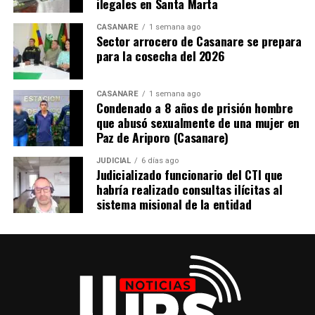
ilegales en Santa Marta
La integración de observación internacional,
CASANARE
1 semana ago
Sector arrocero de Casanare se prepara
plataformas digitales, simulacros técnicos previos a la
para la cosecha del 2026
jornada y monitoreo en tiempo real apunta a consolidar
uno de los procesos electorales con mayor capacidad de
supervisión tecnológica en la historia reciente de
CASANARE
1 semana ago
Condenado a 8 años de prisión hombre
Colombia.
que abusó sexualmente de una mujer en
Paz de Ariporo (Casanare)
El mayor impacto ha sido para las regiones
JUDICIAL
6 días ago
Judicializado funcionario del CTI que
Aunque la implementación de toda esta tecnología es
habría realizado consultas ilícitas al
de alcance nacional, ha tenido mayor impacto y
sistema misional de la entidad
relevancia en las regiones apartadas del país, donde
históricamente la conectividad, la distancia geográfica y
las limitaciones logísticas han representado desafíos
para el control electoral.
Para la Orinoquía colombiana, la digitalización de
acreditaciones, la validación por QR y los reportes en