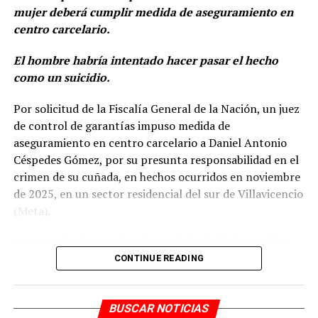
Javier Castillo Ortiz, alias Bayron; y Jhon Jairo Martínez
mujer deberá cumplir medida de aseguramiento en
Castillo, alias El Costeño. Las evidencias dan cuenta de
centro carcelario.
que estas personas serían las responsables de identificar
a posibles víctimas, contactarlas por vía telefónica en
El hombre habría intentado hacer pasar el hecho
medio de amenazas y exigencias económicas, y citarlas a
como un suicidio.
sitios específicos para cumplir con los pagos.
Por solicitud de la Fiscalía General de la Nación, un juez
de control de garantías impuso medida de
aseguramiento en centro carcelario a Daniel Antonio
Céspedes Gómez, por su presunta responsabilidad en el
crimen de su cuñada, en hechos ocurridos en noviembre
de 2025, en un sector residencial del sur de Villavicencio
(Meta).
Por estos hechos un fiscal especializado le imputó los
delitos de homicidio agravado y ocultamiento, alteración
CONTINUE READING
o destrucción de elemento material probatorio.
Los cargos no fueron aceptados. De acuerdo con el
BUSCAR NOTICIAS