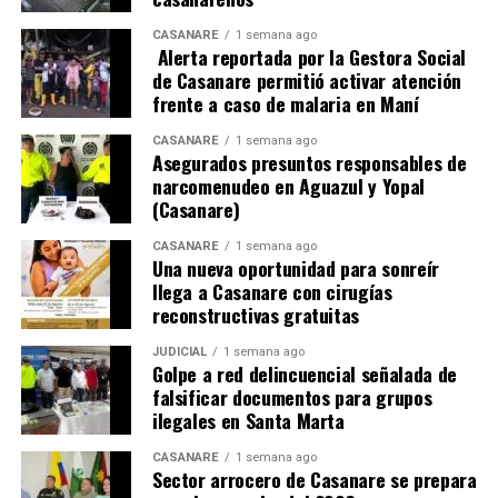
CASANARE
1 semana ago
Alerta reportada por la Gestora Social
En el procedimiento fueron incautadas una pistola, una
de Casanare permitió activar atención
subametralladora calibre 9 milímetros, dos proveedores,
frente a caso de malaria en Maní
cartuchos, un dron, una antena para internet, cuatro
CASANARE
1 semana ago
teléfonos celulares, panfletos alusivos al frente Iván
Asegurados presuntos responsables de
Merchán, cuatro agendas con información relacionada
narcomenudeo en Aguazul y Yopal
con pagos y la nómina de la estructura, además de tres
(Casanare)
motocicletas.
CASANARE
1 semana ago
Una nueva oportunidad para sonreír
llega a Casanare con cirugías
reconstructivas gratuitas
JUDICIAL
1 semana ago
Golpe a red delincuencial señalada de
falsificar documentos para grupos
ilegales en Santa Marta
CASANARE
1 semana ago
Sector arrocero de Casanare se prepara