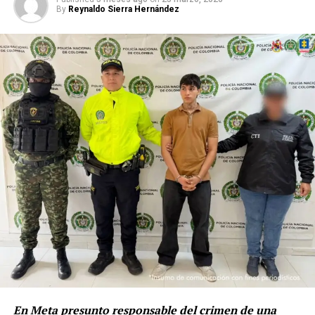
By
Reynaldo Sierra Hernández
concierto para delinquir; fabricación, tráfico, porte de
estupefacientes; uso de menores de edad para la
comisión de delitos; y fabricación, tráfico, porte o
tenencia de armas de fuego, accesorios, partes o
municiones.
Solo dos de los procesados aceptaron los cargos. Un juez
de control de garantías impuso medida de
aseguramiento en centro carcelario contra Bustos
Galindo, Peña y Siavato Gaitán. Por su parte, Cruz
Giraldo fue afectada con detención domiciliaria.
Tres de los presuntos integrantes de este grupo armado
ilegal fueron capturados y judicializados. Se trata del
señalado cabecilla, Maicol Estiven Bernal Sánchez, alias
Junior; y dos de sus presuntos colaboradores, Miller
En Meta presunto responsable del crimen de una