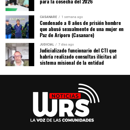
para la cosecha del 2026
CASANARE
1 semana ago
Condenado a 8 años de prisión hombre
que abusó sexualmente de una mujer en
Paz de Ariporo (Casanare)
Por estos hechos, una fiscal Gaula de la Dirección
Especializada contra las Organizaciones Criminales les
JUDICIAL
7 días ago
imputó los delitos de concierto para delinquir agravado
Judicializado funcionario del CTI que
con fines de extorsión; fabricación, tráfico, porte o
habría realizado consultas ilícitas al
sistema misional de la entidad
tenencia de armas de fuego, accesorios, partes o
municiones; y fabricación, tráfico y porte de armas,
municiones de uso restringido, de uso privativo de las
Fuerzas Armadas o explosivos.
Bernal Sánchez aceptó los cargos. Por disposición del
juez de control de garantías, los tres procesados
deberán cumplir medida de aseguramiento privativa de
la libertad en centro carcelario.