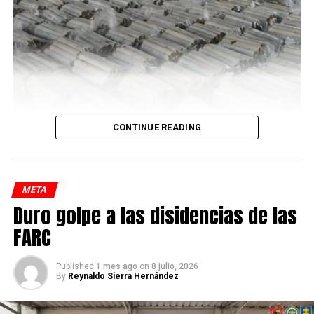
De acuerdo con la investigación, entre marzo de 2025 y
CONTINUE READING
mayo de 2026, ‘El Humedal’, habría comercializado
cocaína y marihuana en pequeñas dosis en puntos fijos
de los barrios mencionados, donde, al parecer, utilizaban
META
menores de edad para la comercialización de las
Duro golpe a las disidencias de las
sustancias.
FARC
Published
1 mes ago
on
8 julio, 2026
By
Reynaldo Sierra Hernández