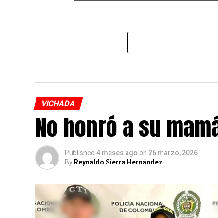
VICHADA
No honró a su mam
Published
4 meses ago
on
26 marzo, 2026
By
Reynaldo Sierra Hernández