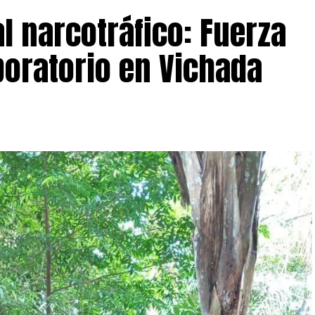
l narcotráfico: Fuerza
boratorio en Vichada
azó de muerte en varias oportunidades con armas
bre fue materializada por servidores del Cuerpo
ción con uniformados de la Policía Nacional, en el