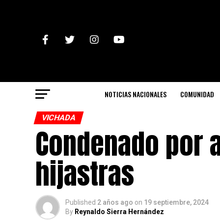
NOTICIAS NACIONALES
COMUNIDAD
VICHADA
Condenado por a
hijastras
Published
2 años ago
on
19 septiembre, 2024
By
Reynaldo Sierra Hernández