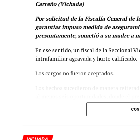
Carreño (Vichada)
Por solicitud de la Fiscalía General de 
garantías impuso medida de aseguramie
presuntamente, sometió a su madre a mal
En ese sentido, un fiscal de la Seccional V
intrafamiliar agravada y hurto calificado.
Los cargos no fueron aceptados.
Los hechos sucedieron de manera reiterada
al menos seis oportunidades, donde el pres
para hurtarle parte del mercado y materia
CON
AD
VICHADA