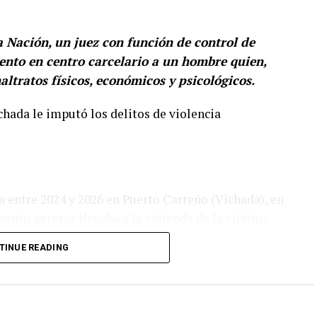
la Nación, un juez con función de control de
nto en centro carcelario a un hombre quien,
tratos físicos, económicos y psicológicos.
ichada le imputó los delitos de violencia
 entre 2024 y 2026 en Puerto Carreño (Vichada), en
unto agresor llegaba a la vivienda de la víctima
les de construcción, entre otros elementos.
TINUE READING
VERTISEMENT