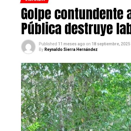
Golpe contundente a
Pública destruye la
Published
11 meses ago
on
18 septiembre, 2025
By
Reynaldo Sierra Hernández
Además, la agredía verbalmente y la amen
cortopunzantes.
La captura por orden judicial de este hom
Técnico de Investigación (CTI) en coordina
barrio Santa Teresita de Puerto Carreño.