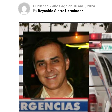
Published
2 años ago
on
18 abril, 2024
By
Reynaldo Sierra Hernández