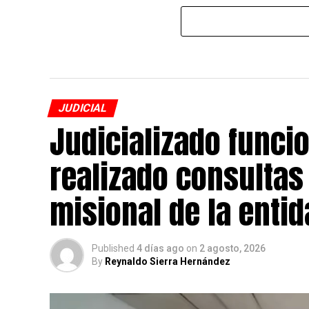
JUDICIAL
Judicializado funcio
realizado consultas 
misional de la enti
Published
4 días ago
on
2 agosto, 2026
By
Reynaldo Sierra Hernández