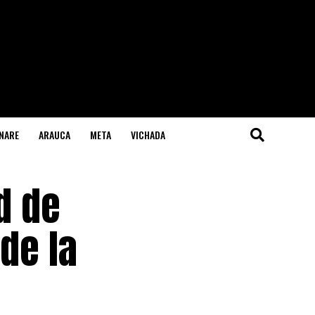
NARE
ARAUCA
META
VICHADA
d de
de la