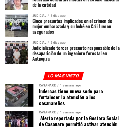
del sector.
legitimidad de todo el proceso en el escrutinio.
de la entidad
SINIGAN V6 fue diseñado para ser un sistema más fácil,
Cabe destacar que la aplicación no reemplaza el
JUDICIAL
5 días ago
Cinco presuntos implicados en el crimen de
más rápido y más eficiente, pensado para acompañar al
preconteo oficial de la Registraduría Nacional del
mujer embarazada y su bebé en Cali fueron
sector agropecuario con herramientas que respondan a
Estado Civil, sino que funciona como una herramienta
asegurados
sus necesidades y aporten a una mejor gestión de la
complementaria de control y seguimiento para las
información ganadera en Colombia.
agrupaciones políticas.
JUDICIAL
5 días ago
Judicializado tercer presunto responsable de la
desaparición de un ingeniero forestal en
Un hito más para destacar: La observación
Antioquia
internacional.
El fortalecimiento tecnológico del proceso electoral en
LO MAS VISTO
el país y sobre todo en la Orinoquía, también ha venido
CASANARE
1 semana ago
acompañado y fortalecido por un robusto componente
Indercas tiene nueva sede para
de observación nacional e internacional.
fortalecer la atención a los
casanareños
CASANARE
1 semana ago
ADVERTISEMENT
Alerta reportada por la Gestora Social
de Casanare permitió activar atención