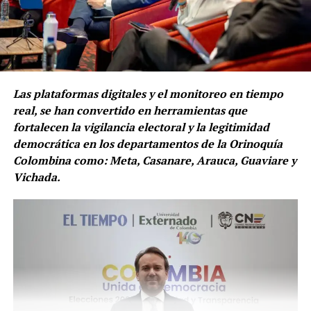
una noticia falsa y una verdadera”, enfatizó.
El Registrador Nacional informó que una de las
circunstancias que se han detectado en relación con la
integridad de la información en materia electoral tiene
que ver con
la falta de conocimiento o de información de la
Las plataformas digitales y el monitoreo en tiempo
ciudadanía sobre el proceso electoral.
real, se han convertido en herramientas que
Sobre este tema, recordó que los principales actores del
fortalecen la vigilancia electoral y la legitimidad
proceso electoral son los jurados de votación: “Los
democrática en los departamentos de la Orinoquía
jurados son ciudadanas y ciudadanos que apoyan los
Colombina como: Meta, Casanare, Arauca, Guaviare y
procesos electorales en Colombia. Ellos cumplen las dos
Vichada.
tareas más importantes
del proceso electoral: contar los votos y diligenciar de
manera manual las actas electorales o formularios E-
14”.
Luego de ese proceso, continúa la labor de otros
actores, que tampoco son funcionarios de la entidad:
“Son los jueces y notarios de Colombia que se encargan
de validar esas actas y de declarar los resultados en cada