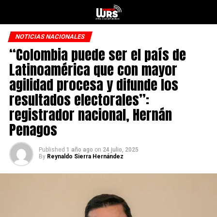
NOTICIAS NACIONALES
“Colombia puede ser el país de
Latinoamérica que con mayor
agilidad procesa y difunde los
resultados electorales”:
registrador nacional, Hernán
Penagos
Published
1 año ago
on
24 julio, 2025
By
Reynaldo Sierra Hernández