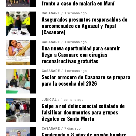
frente a caso de malaria en Maní
CASANARE
1 semana ago
Asegurados presuntos responsables de
narcomenudeo en Aguazul y Yopal
(Casanare)
Hasta la fecha,
el CNE ha acreditado a 215
CASANARE
1 semana ago
Una nueva oportunidad para sonreír
observadores internacionales
pertenecientes a
llega a Casanare con cirugías
distintas organizaciones y misiones diplomáticas, entre
reconstructivas gratuitas
ellas la Unión Europea, la Embajada de Estados Unidos y
CASANARE
1 semana ago
el Instituto Republicano Internacional. A ello se suma la
Sector arrocero de Casanare se prepara
participación de la Misión de Observación Electoral
para la cosecha del 2026
(MOE), que ya ha postulado a decenas de observadores.
La integración de observación internacional,
JUDICIAL
1 semana ago
Golpe a red delincuencial señalada de
plataformas digitales, simulacros técnicos previos a la
falsificar documentos para grupos
jornada y monitoreo en tiempo real apunta a consolidar
ilegales en Santa Marta
uno de los procesos electorales con mayor capacidad de
supervisión tecnológica en la historia reciente de
CASANARE
7 días ago
Condenado a 8 años de prisión hombre