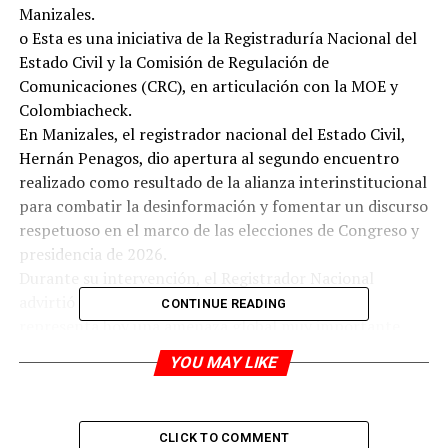
Manizales.
o Esta es una iniciativa de la Registraduría Nacional del
Estado Civil y la Comisión de Regulación de
Comunicaciones (CRC), en articulación con la MOE y
Colombiacheck.
En Manizales, el registrador nacional del Estado Civil,
Hernán Penagos, dio apertura al segundo encuentro
realizado como resultado de la alianza interinstitucional
para combatir la desinformación y fomentar un discurso
respetuoso en el marco de las elecciones de Congreso y
presidencia de 2026.
Durante su intervención, el Registrador Nacional
advirtió que el fenómeno de la desinformación
CONTINUE READING
representa hoy una amenaza global muy importante
porque involucra las libertades y la integridad y tiene
YOU MAY LIKE
mucho que ver con la democracia de
los estados.
“Hoy en casi la totalidad de foros de autoridades
CLICK TO COMMENT
electorales que se llevan a cabo en la región el principal