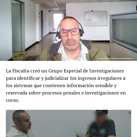
Adicionalmente, fueron notificados en centro carcelario
Enrique Bautista Reatiga, alias Poporro, el señalado
cabecilla de la estructura que fue deportado
recientemente de México; y Jhoan Vitalino Ruíz. Una
fiscal de la Dirección Especializada contra el Lavado de
Activos imputó a estas 10 personas, de acuerdo con su
posible participación en los hechos investigados, los
delitos de lavado de activos, enriquecimiento ilícito, y
fabricación, tráfico, porte o tenencia de armas de fuego.
La Fiscalía creó un Grupo Especial de Investigaciones
para identificar y judicializar los ingresos irregulares a
los sistemas que contienen información sensible y
ADVERTISEMENT
reservada sobre procesos penales e investigaciones en
curso.