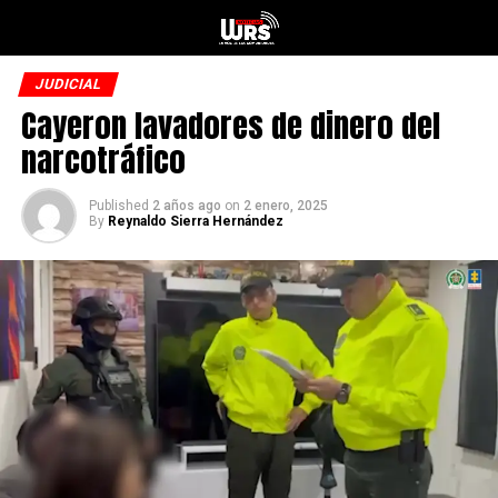
JUDICIAL
Cayeron lavadores de dinero del
narcotráfico
Published
2 años ago
on
2 enero, 2025
By
Reynaldo Sierra Hernández