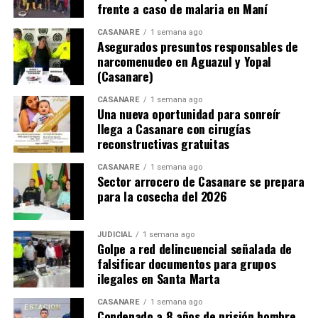
frente a caso de malaria en Maní
CASANARE
1 semana ago
Asegurados presuntos responsables de
narcomenudeo en Aguazul y Yopal
(Casanare)
CASANARE
1 semana ago
Una nueva oportunidad para sonreír
llega a Casanare con cirugías
reconstructivas gratuitas
CASANARE
1 semana ago
Sector arrocero de Casanare se prepara
para la cosecha del 2026
JUDICIAL
1 semana ago
Golpe a red delincuencial señalada de
falsificar documentos para grupos
ilegales en Santa Marta
CASANARE
1 semana ago
Condenado a 8 años de prisión hombre