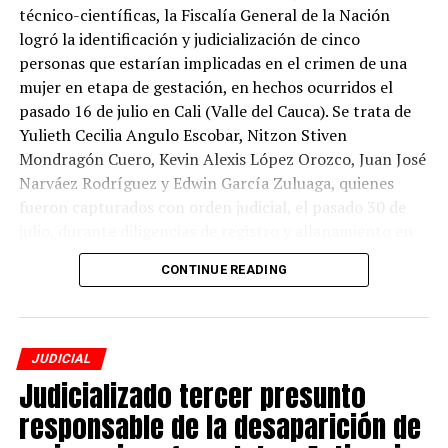
técnico-científicas, la Fiscalía General de la Nación
logró la identificación y judicialización de cinco
El procesado no aceptó los cargos y, por disposición
personas que estarían implicadas en el crimen de una
judicial, le fue impuesta medida de aseguramiento
mujer en etapa de gestación, en hechos ocurridos el
privativa de la libertad en establecimiento carcelario.
pasado 16 de julio en Cali (Valle del Cauca). Se trata de
Yulieth Cecilia Angulo Escobar, Nitzon Stiven
Mondragón Cuero, Kevin Alexis López Orozco, Juan José
ADVERTISEMENT
Narváez Rodríguez y Edwin García Zuluaga, quienes
fueron capturados con orden judicial, el pasado 30 de
julio, durante diligencias de registro y allanamiento en
Valle del Cauca.
CONTINUE READING
Ante el reporte de desaparición de la mujer, de 21 años,
que se encontraba en estado de gestación, la Fiscalía
activó el Mecanismo de Búsqueda Urgente (MBU) y
JUDICIAL
Alerta Rosa por el delito de desaparición forzada.
Judicializado tercer presunto
Posteriormente, el 20 de julio, el Cuerpo Técnico de
responsable de la desaparición de
Investigación (CTI) encontró el cuerpo de la mujer sin