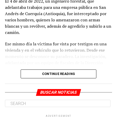
El 4 de abril de 2022, un ingeniero forestal, que
Antes de salir del inmueble con el cuerpo de la víctima,
adelantaba trabajos para una empresa pública en San
habrían desplegado acciones para ocultar la evidencia
Andrés de Cuerquía (Antioquia), fue interceptado por
del crimen.
varios hombres, quienes lo amenazaron con armas
blancas y un revólver, además de agredirlo y subirlo a un
camión.
ADVERTISEMENT
Ese mismo día la víctima fue vista por testigos en una
vivienda y en el vehículo que lo retuvieron. Desde ese
momento se desconoce su paradero. La investigación,
adelantada por un equipo de fiscales de la Dirección
Especializada contra las Violaciones a los Derechos
CONTINUE READING
Humanos, estableció que los responsables de la
desaparición serían integrantes del grupo delincuencial
En cuanto al rol de Narváez Rodríguez, este se habría
organizado (GDO).
BUSCAR NOTICIAS
encargado de conducir el vehículo en el que todos los
procesados trasladaron el cuerpo de la mujer hasta la
Los Mesa que delinquen en el noroccidente antioqueño.
zona rural del corregimiento La Buitrera, donde fue
Willington Ortiz Muñoz, alias Willy, para la época de los
abandonado en el río Meléndez.
hechos investigados sería el coordinador de ‘Los Mesa’
ADVERTISEMENT