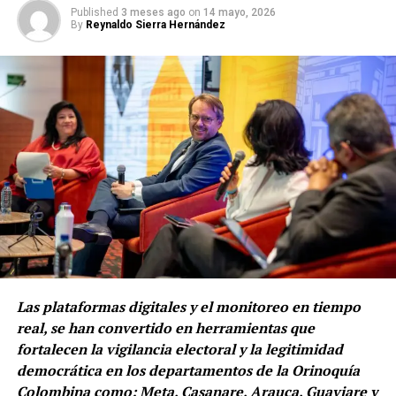
compromiso y la experiencia que caracterizan a nuestra
Published
3 meses ago
on
14 mayo, 2026
By
Reynaldo Sierra Hernández
institución.
Las plataformas digitales y el monitoreo en tiempo
real, se han convertido en herramientas que
fortalecen la vigilancia electoral y la legitimidad
democrática en los departamentos de la Orinoquía
Colombina como: Meta, Casanare, Arauca, Guaviare y