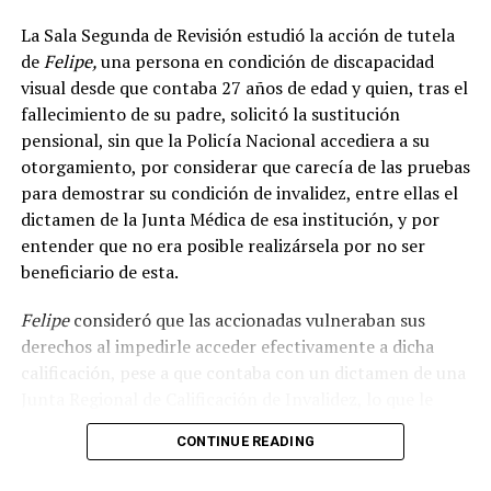
Línea.
La Sala Segunda de Revisión estudió la acción de tutela
Tecnología al servicio de la transparencia electoral
de
Felipe,
una persona en condición de discapacidad
visual desde que contaba 27 años de edad y quien, tras el
fallecimiento de su padre, solicitó la sustitución
ADVERTISEMENT
pensional, sin que la Policía Nacional accediera a su
otorgamiento, por considerar que carecía de las pruebas
para demostrar su condición de invalidez, entre ellas el
dictamen de la Junta Médica de esa institución, y por
entender que no era posible realizársela por no ser
beneficiario de esta.
Felipe
consideró que las accionadas vulneraban sus
Uno de los principales objetivos de esta estrategia es
derechos al impedirle acceder efectivamente a dicha
garantizar las mismas condiciones para todas las
calificación, pese a que contaba con un dictamen de una
agrupaciones políticas de las campañas presidenciales
Junta Regional de Calificación de Invalidez, lo que le
en contienda, permitiéndoles gestionar de manera
impedía el disfrute de la pensión que en vida le fue
rápida, eficiente y segura la postulación y acreditación
CONTINUE READING
otorgada a su padre, quien velaba por su apoyo
de sus testigos electorales y auditores de sistemas.
económico y emocional. En su criterio, las barreras