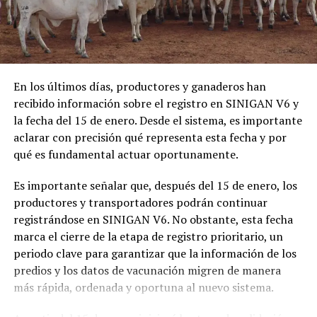
su dependencia económica
El CNE espera para las elecciones de presidencia y
vicepresidencia superar más de un millón 700 mil
En criterio de la Sala, la Unidad Prestadora de Salud de
testigos electorales acreditado para cubrir las más de
la Policía Nacional no debió negarse a realizar la
120 mil mesas habilitadas en todo el país en la
calificación de la pérdida de la capacidad laboral a partir
contienda del 31 de mayo.
de las normas que regulan la calidad de beneficiarios del
En los últimos días, productores y ganaderos han
subsistema de salud, pues el subsistema pensional de los
recibido información sobre el registro en SINIGAN V6 y
miembros de la Policía Nacional no impide que los
la fecha del 15 de enero. Desde el sistema, es importante
ADVERTISEMENT
eventuales beneficiarios de la sustitución pensional
aclarar con precisión qué representa esta fecha y por
soliciten dicha calificación después de superar los 25
qué es fundamental actuar oportunamente.
años.
Es importante señalar que, después del 15 de enero, los
También la Sala de Revisión consideró que el Grupo de
productores y transportadores podrán continuar
Pensiones de la Policía Nacional no debió negarse al
registrándose en SINIGAN V6. No obstante, esta fecha
reconocimiento pensional y que le correspondía acoger
marca el cierre de la etapa de registro prioritario, un
el dictamen de pérdida de capacidad laboral expedido
periodo clave para garantizar que la información de los
Comitium en Línea: vigilancia electoral desde el
por una junta regional de calificación de invalidez,
predios y los datos de vacunación migren de manera
celular.
aportado por
Felipe
, pues los dictámenes de la Junta
más rápida, ordenada y oportuna al nuevo sistema.
Médica de aquella institución no son una prueba
Otro de los avances que estuvo a disposición de las