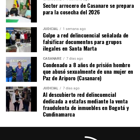
el Instituto Republicano Internacional. A ello se suma la
Sector arrocero de Casanare se prepara
participación de la Misión de Observación Electoral
para la cosecha del 2026
(MOE), que ya ha postulado a decenas de observadores.
La integración de observación internacional,
JUDICIAL
1 semana ago
Golpe a red delincuencial señalada de
plataformas digitales, simulacros técnicos previos a la
falsificar documentos para grupos
jornada y monitoreo en tiempo real apunta a consolidar
ilegales en Santa Marta
uno de los procesos electorales con mayor capacidad de
supervisión tecnológica en la historia reciente de
CASANARE
7 días ago
Condenado a 8 años de prisión hombre
Colombia.
que abusó sexualmente de una mujer en
Paz de Ariporo (Casanare)
El mayor impacto ha sido para las regiones
JUDICIAL
7 días ago
Al descubierto red delincuencial
Aunque la implementación de toda esta tecnología es
dedicada a estafas mediante la venta
de alcance nacional, ha tenido mayor impacto y
fraudulenta de inmuebles en Bogotá y
relevancia en las regiones apartadas del país, donde
Cundinamarca
históricamente la conectividad, la distancia geográfica y
las limitaciones logísticas han representado desafíos
para el control electoral.