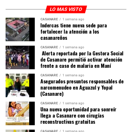
El fortalecimiento tecnológico del proceso electoral en
LO MAS VISTO
el país y sobre todo en la Orinoquía, también ha venido
CASANARE
1 semana ago
acompañado y fortalecido por un robusto componente
Indercas tiene nueva sede para
de observación nacional e internacional.
fortalecer la atención a los
casanareños
CASANARE
1 semana ago
ADVERTISEMENT
Alerta reportada por la Gestora Social
de Casanare permitió activar atención
frente a caso de malaria en Maní
CASANARE
1 semana ago
Asegurados presuntos responsables de
narcomenudeo en Aguazul y Yopal
(Casanare)
Hasta la fecha,
el CNE ha acreditado a 215
CASANARE
1 semana ago
Una nueva oportunidad para sonreír
observadores internacionales
pertenecientes a
llega a Casanare con cirugías
distintas organizaciones y misiones diplomáticas, entre
reconstructivas gratuitas
ellas la Unión Europea, la Embajada de Estados Unidos y
CASANARE
1 semana ago