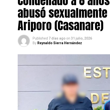
Condenado a 8 años
abusó sexualmente 
Ariporo (Casanare)
Published
7 días ago
on
31 julio, 2026
By
Reynaldo Sierra Hernández