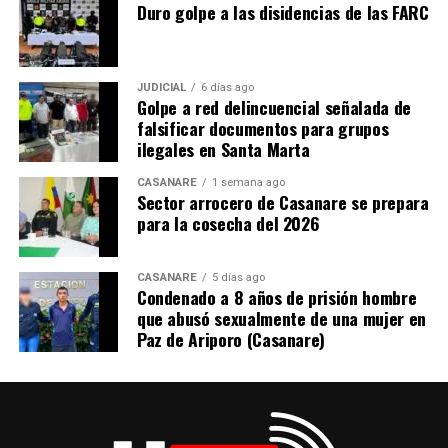
Duro golpe a las disidencias de las FARC
pensando en las huevas del gallo!
Coletilla:
A principios de los noventa, un violento
atraco en la Avenida Pradilla en Chía, propició el
JUDICIAL
6 días ago
encuentro con una de las mujeres más bellas que
Golpe a red delincuencial señalada de
falsificar documentos para grupos
fugazmente han estado a mi lado, y que siempre veía
ilegales en Santa Marta
cuando presurosa salía de una casona blanca de dos
plantas al borde de esta Avenida, mientras este
CASANARE
1 semana ago
Columnista caminaba a clases en el campus de la
Sector arrocero de Casanare se prepara
para la cosecha del 2026
Universidad de la Sabana.
CASANARE
5 días ago
Condenado a 8 años de prisión hombre
ADVERTISEMENT
que abusó sexualmente de una mujer en
Paz de Ariporo (Casanare)