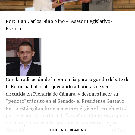
Por: Juan Carlos Niño Niño – Asesor Legislativo-
Escritor.
Con la radicación de la ponencia para segundo debate de
la Reforma Laboral –quedando ad portas de ser
discutida en Plenaria de Cámara, y después hacer su
“penoso” tránsito en el Senado- el Presidente Gustavo
Petro está agitando de manera enérgica el termómetro,
para después ponerlo en la “axila” del Congreso, esperar
de manera impaciente que suba el “mercurio”, y casi
cinco minutos después verificar si el ambiente está frio,
CONTINUE READING