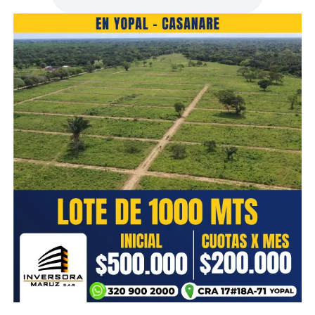
secuestro simple y desaparición forzada, los tres
agravados; así como alteración de elemento material
probatorio.
Cargo que no aceptó. Un juez de control de garantías le
impuso medida de aseguramiento en centro carcelario.
Los procesados no aceptaron cargos. Tras la captura de
Este hombre fue notificado en un centro penitenciario
los procesados, el CTI y la Policía Nacional hallaron, en
de Tierra Alta (Córdoba), donde se encuentra
una zona boscosa de la ciudad, los restos que
cumpliendo una condena desde marzo de 2025, por los
corresponderían a la bebé de la mujer asesinada, cuya
delitos de falsedad marcaria y receptación.
identificación se encuentra en proceso por parte del
Instituto Nacional de Medicina Legal y Ciencias
En este proceso ya fueron judicializados alias 300 y alias
Forenses.
Paisa, quienes se encuentran privados de la libertad en
centro carcelario.
ADVERTISEMENT