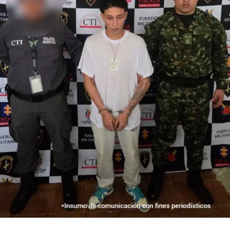
Rol de los procesados en el hecho
Actividades investigativas lideradas por un fiscal
especializado de la Seccional Cali permitieron establecer
el rol de los procesados en la ejecución del ilícito.
Yulieth Cecilia Angulo Escobar se habría encargado de
transportar en una motocicleta a la víctima hasta el
inmueble que previamente había conseguido para tal
fin. Para ganarse su confianza, habría fingido estar en
estado de embarazo, y el día de los hechos le aseguró
que la llevaría a una pañalera en el sur de la ciudad.
Al llegar al inmueble, Nitzon Stiven Mondragón Cuero
presuntamente agredió violentamente a la víctima y la
atacó con el arma cortopunzante hasta causarle la