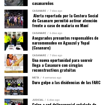
casanareños
CASANARE
7 días ago
Alerta reportada por la Gestora Social
de Casanare permitió activar atención
frente a caso de malaria en Maní
CASANARE
6 días ago
Asegurados presuntos responsables de
narcomenudeo en Aguazul y Yopal
(Casanare)
CASANARE
7 días ago
Una nueva oportunidad para sonreír
llega a Casanare con cirugías
reconstructivas gratuitas
META
4 semanas ago
Duro golpe a las disidencias de las FARC
JUDICIAL
6 días ago
Golpe a red delincuencial señalada de