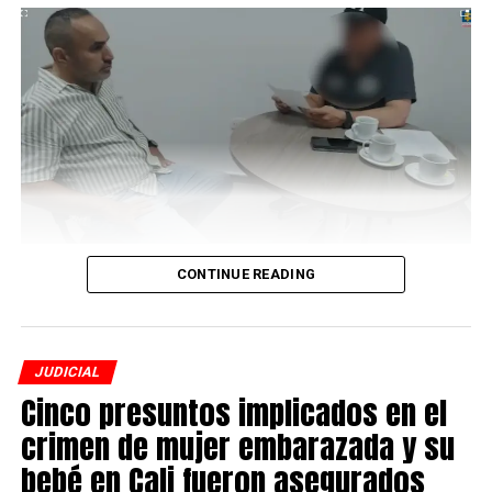
parque El Golfito donde la víctima participaba en una
concentración política y le disparó.
ADVERTISEMENT
La Fiscalía General de la Nación presentó ante una juez
CONTINUE READING
con función de control de garantías de Bogotá a Fidel
Moreno Ardila, funcionario del Cuerpo Técnico de
En la huida por las calles del sector, el adolescente fue
Investigación (CTI), por su presunta responsabilidad en
interceptado por integrantes del esquema de seguridad
el ingreso irregular al Sistema Penal Oral Acusatorio
del precandidato, y puesto a disposición de las
JUDICIAL
(SPOA), plataforma misional de la entidad en la que se
autoridades para su judicialización.
Cinco presuntos implicados en el
registra y gestiona información reservada de los
crimen de mujer embarazada y su
Durante la audiencia de acusación realizada el pasado 4
procesos penales.
de agosto, el joven aceptó los delitos de homicidio en
bebé en Cali fueron asegurados
Al parecer, el pasado 26 de febrero de 2026, Moreno