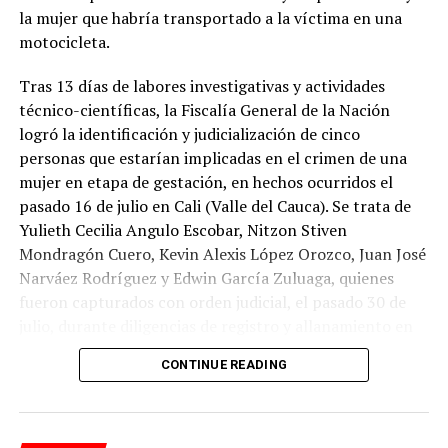
la mujer que habría transportado a la víctima en una
ilícita de redes de comunicaciones, ambos en modalidad
motocicleta.
dolosa, teniendo en cuenta que Moreno Ardila, en su
condición de servidor de la Fiscalía, conocía el carácter
Tras 13 días de labores investigativas y actividades
reservado de la información consultada y descargada.
RELATED TOPICS:
técnico-científicas, la Fiscalía General de la Nación
UP NEXT
logró la identificación y judicialización de cinco
El procesado no aceptó los cargos y, por disposición
Los robaron y después los desaparecieron
personas que estarían implicadas en el crimen de una
judicial, le fue impuesta medida de aseguramiento
DON'T MISS
mujer en etapa de gestación, en hechos ocurridos el
privativa de la libertad en establecimiento carcelario.
¿Contará toda la verdad?
pasado 16 de julio en Cali (Valle del Cauca). Se trata de
Yulieth Cecilia Angulo Escobar, Nitzon Stiven
Mondragón Cuero, Kevin Alexis López Orozco, Juan José
ADVERTISEMENT
Narváez Rodríguez y Edwin García Zuluaga, quienes
fueron capturados con orden judicial, el pasado 30 de
julio, durante diligencias de registro y allanamiento en
Valle del Cauca.
CONTINUE READING
Ante el reporte de desaparición de la mujer, de 21 años,
que se encontraba en estado de gestación, la Fiscalía
activó el Mecanismo de Búsqueda Urgente (MBU) y