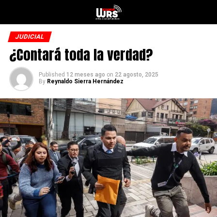
JUDICIAL
¿Contará toda la verdad?
Published
12 meses ago
on
22 agosto, 2025
By
Reynaldo Sierra Hernández