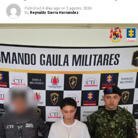
bebé que gestaba no estaba junto a la madre.
Published
4 días ago
on
2 agosto, 2026
By
Reynaldo Sierra Hernández
De acuerdo con la investigación, los procesados se
habrían concertado para engañar a la víctima y
trasladarla hasta un inmueble en el sector de Alto de
Polvorines, donde fue atacada en repetidas
oportunidades con un arma cortopunzante para
extraerle a la bebé.
ADVERTISEMENT
Rol de los procesados en el hecho