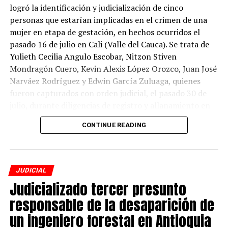
logró la identificación y judicialización de cinco
El procesado no aceptó los cargos y, por disposición
personas que estarían implicadas en el crimen de una
judicial, le fue impuesta medida de aseguramiento
mujer en etapa de gestación, en hechos ocurridos el
privativa de la libertad en establecimiento carcelario.
pasado 16 de julio en Cali (Valle del Cauca). Se trata de
Yulieth Cecilia Angulo Escobar, Nitzon Stiven
Mondragón Cuero, Kevin Alexis López Orozco, Juan José
ADVERTISEMENT
Narváez Rodríguez y Edwin García Zuluaga, quienes
fueron capturados con orden judicial, el pasado 30 de
julio, durante diligencias de registro y allanamiento en
Valle del Cauca.
CONTINUE READING
Ante el reporte de desaparición de la mujer, de 21 años,
que se encontraba en estado de gestación, la Fiscalía
activó el Mecanismo de Búsqueda Urgente (MBU) y
JUDICIAL
Alerta Rosa por el delito de desaparición forzada.
Judicializado tercer presunto
Posteriormente, el 20 de julio, el Cuerpo Técnico de
responsable de la desaparición de
Investigación (CTI) encontró el cuerpo de la mujer sin
un ingeniero forestal en Antioquia
vida en el corregimiento La Buitrera. Sin embargo, la