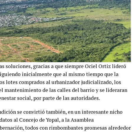
as soluciones, gracias a que siempre Ociel Ortiz lideró
siguiendo inicialmente que al mismo tiempo que la
os lotes comprados al urbanizador judicializado, los
l mantenimiento de las calles del barrio y se lideraran
nestar social, por parte de las autoridades.
dición se convirtió también, en un interesante nicho
datos al Concejo de Yopal, a la Asamblea
Gobernación, todos con rimbombantes promesas alrededor