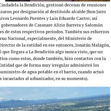
Ciudadela la Bendición, gestionó decenas de reuniones
zaron por designación al destituido alcalde Jhon Jairo
esivos Leonardo Puentes y Luis Eduardo Castro; así
s gobernadores de Casanare Alirio Barrera y Salomón
les de estos respectivos periodos. También sus esfuerzos
ierno Nacional, especialmente, del Ministerio de
Director de la entidad en ese entonces, Jonatán Malagón,
ó que llegara a La Bendición algo nunca visto, que un
itios como estos, donde también, hizo contactos con la
Entidad que de forma muy irregular administró los
suministro de agua potable en el barrio, cuando actuó
s incautados al urbanizador, en su momento).