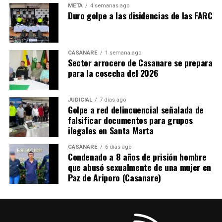
Padre cuando olvidaba cualquier cosa: ¡Por estar
META
4 semanas ago
Duro golpe a las disidencias de las FARC
pensando en las huevas del gallo!
Coletilla:
A principios de los noventa, un violento
atraco en la Avenida Pradilla en Chía, propició el
CASANARE
1 semana ago
encuentro con una de las mujeres más bellas que
Sector arrocero de Casanare se prepara
para la cosecha del 2026
fugazmente han estado a mi lado, y que siempre veía
cuando presurosa salía de una casona blanca de dos
plantas al borde de esta Avenida, mientras este
JUDICIAL
7 días ago
Columnista caminaba a clases en el campus de la
Golpe a red delincuencial señalada de
falsificar documentos para grupos
Universidad de la Sabana.
ilegales en Santa Marta
CASANARE
6 días ago
Condenado a 8 años de prisión hombre
ADVERTISEMENT
que abusó sexualmente de una mujer en
Paz de Ariporo (Casanare)