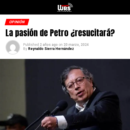
OPINIÓN
La pasión de Petro ¿resucitará?
Published
2 años ago
on
20 marzo, 2024
By
Reynaldo Sierra Hernández