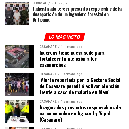
han censado 4.200.
JUDICIAL
5 días ago
Judicializado tercer presunto responsable de la
desaparición de un ingeniero forestal en
Como parte del encuentro, el secretario de Agricultura
Antioquia
agradeció el respaldo de Fedearroz y de su gerente
general, Rafael Hernández Lozano, quien entregó cinco
toneladas de arroz blanco que serán destinadas a los
LO MAS VISTO
paquetes de ayuda humanitaria para las más de 10.000
CASANARE
1 semana ago
familias damnificadas por la ola invernal en Casanare.
Indercas tiene nueva sede para
fortalecer la atención a los
casanareños
CASANARE
1 semana ago
Alerta reportada por la Gestora Social
de Casanare permitió activar atención
frente a caso de malaria en Maní
CASANARE
1 semana ago
Asegurados presuntos responsables de
narcomenudeo en Aguazul y Yopal
(Casanare)
CASANARE
1 semana ago