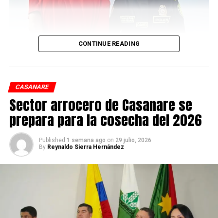
DON'T MISS
Captura por orden judicial al abusador de menor de
catorce años
CONTINUE READING
CASANARE
Sector arrocero de Casanare se
prepara para la cosecha del 2026
Published
1 semana ago
on
29 julio, 2026
By
Reynaldo Sierra Hernández
Durante una diligencia de allanamiento y registro
realizada el pasado 23 de julio por la Policía Nacional en