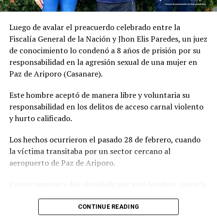
Luego de avalar el preacuerdo celebrado entre la
Fiscalía General de la Nación y Jhon Elis Paredes, un juez
de conocimiento lo condenó a 8 años de prisión por su
responsabilidad en la agresión sexual de una mujer en
La pena privativa de la libertad señalada anteriormente
Paz de Ariporo (Casanare).
se aumentará hasta en la mitad cuando la parcelación,
urbanización o construcción de viviendas se efectúen en
Este hombre aceptó de manera libre y voluntaria su
terrenos o zonas de preservación ambiental y ecológica,
responsabilidad en los delitos de acceso carnal violento
de reserva para la construcción de obras públicas, en
y hurto calificado.
zonas de contaminación ambiental, de alto riesgo o en
zonas rurales.
Los hechos ocurrieron el pasado 28 de febrero, cuando
la víctima transitaba por un sector cercano al
Por tal motivo se le reitera a la ciudadanía que no se
aeropuerto de Paz de Ariporo.
dejen engañar, no compren, no vendan, no edifiquen en
terrenos sin las respectivas licencias urbanísticas, se
En ese momento fue abordada por este hombre, quien la
les recuerda que estas conductas están plenamente
amenazó con un arma cortopunzante, la sometió
tipificadas en la Ley 1801 de 2016 “por medio de la cual
sexualmente y se apoderó de su teléfono celular.
CONTINUE READING