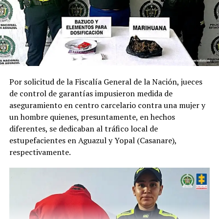
Que para mayor información la providencia judicial ya
mencionada, puede ser consultada a través del
siguiente link : https://www.villanueva-
casanare.gov.co/noticias/medida-cautelar-del-21-de-
marzo-de-2024-proferida-por
Por solicitud de la Fiscalía General de la Nación, jueces
ADVERTISEMENT
de control de garantías impusieron medida de
aseguramiento en centro carcelario contra una mujer y
un hombre quienes, presuntamente, en hechos
diferentes, se dedicaban al tráfico local de
estupefacientes en Aguazul y Yopal (Casanare),
respectivamente.
RELATED TOPICS:
UP NEXT
Los primeros 100 días de gestión tributaria en Casanare