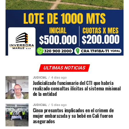
debajo del precio establecido para 2025.
ULTIMAS NOTICIAS
JUDICIAL
4 días ago
Judicializado funcionario del CTI que habría
realizado consultas ilícitas al sistema misional
de la entidad
La Gobernación de Casanare, Fedearroz, las alcaldías y
la Secretaría de Agricultura adelantan el censo de
JUDICIAL
5 días ago
Cinco presuntos implicados en el crimen de
afectaciones ocasionadas por la ola invernal en los
mujer embarazada y su bebé en Cali fueron
cultivos arroceros. La estimación preliminar indica
asegurados
daños en cerca de 13.000 hectáreas, de las cuales ya se