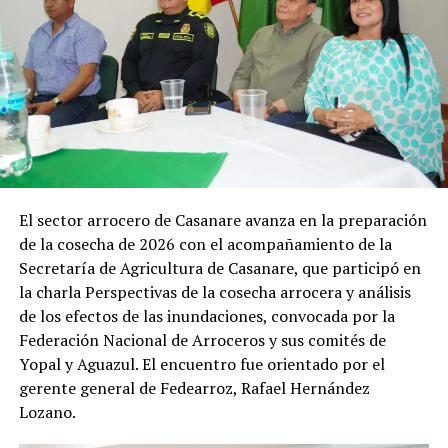
un inmueble del barrio Provipaz de Aguazul, fueron
halladas sustancias estupefacientes, entre ellas
marihuana y cocaína, que, al parecer, eran
comercializadas por Liliana Rodríguez Monguí.
La mujer fue capturada en flagrancia.
Por otra parte, Yorman Stiven Bernal Naranjo fue
capturado en flagrancia por la Policía Nacional luego de
una requisa practicada el pasado 25 de julio.
El sector arrocero de Casanare avanza en la preparación
de la cosecha de 2026 con el acompañamiento de la
Este hombre, presuntamente, portaba 44 papeletas de
Secretaría de Agricultura de Casanare, que participó en
bazuco mientras transitaba por el barrio Villa Nelly de
la charla Perspectivas de la cosecha arrocera y análisis
Yopal. Fiscales de la Seccional Casanare les imputaron el
de los efectos de las inundaciones, convocada por la
delito de tráfico, fabricación o porte de estupefacientes.
Federación Nacional de Arroceros y sus comités de
Yopal y Aguazul. El encuentro fue orientado por el
Ninguno de los procesados aceptó el cargo.
gerente general de Fedearroz, Rafael Hernández
Lozano.
ADVERTISEMENT