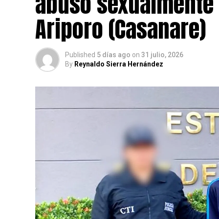
abusó sexualmente 
Ariporo (Casanare)
Published
5 días ago
on
31 julio, 2026
By
Reynaldo Sierra Hernández