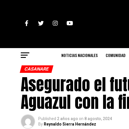
NOTICIAS NACIONALES
COMUNIDAD
CASANARE
Asegurado el fut
Aguazul con la f
Published
2 años ago
on
8 agosto, 2024
By
Reynaldo Sierra Hernández