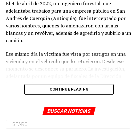
El 4 de abril de 2022, un ingeniero forestal, que
Antes de salir del inmueble con el cuerpo de la víctima,
adelantaba trabajos para una empresa pública en San
habrían desplegado acciones para ocultar la evidencia
Andrés de Cuerquía (Antioquia), fue interceptado por
del crimen.
varios hombres, quienes lo amenazaron con armas
blancas y un revólver, además de agredirlo y subirlo a un
camión.
ADVERTISEMENT
Ese mismo día la víctima fue vista por testigos en una
vivienda y en el vehículo que lo retuvieron. Desde ese
momento se desconoce su paradero. La investigación,
adelantada por un equipo de fiscales de la Dirección
Especializada contra las Violaciones a los Derechos
CONTINUE READING
Humanos, estableció que los responsables de la
desaparición serían integrantes del grupo delincuencial
En cuanto al rol de Narváez Rodríguez, este se habría
organizado (GDO).
BUSCAR NOTICIAS
encargado de conducir el vehículo en el que todos los
procesados trasladaron el cuerpo de la mujer hasta la
Los Mesa que delinquen en el noroccidente antioqueño.
zona rural del corregimiento La Buitrera, donde fue
Willington Ortiz Muñoz, alias Willy, para la época de los
abandonado en el río Meléndez.
hechos investigados sería el coordinador de ‘Los Mesa’