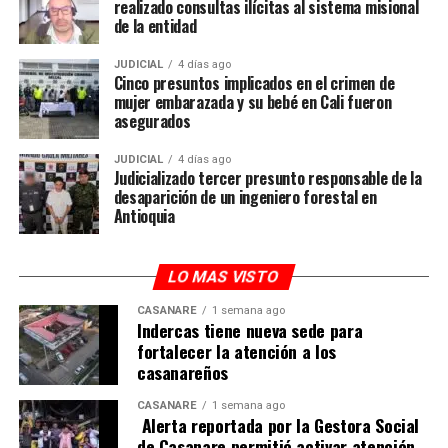
realizado consultas ilícitas al sistema misional
de la entidad
JUDICIAL
4 días ago
Cinco presuntos implicados en el crimen de
mujer embarazada y su bebé en Cali fueron
asegurados
JUDICIAL
4 días ago
Judicializado tercer presunto responsable de la
desaparición de un ingeniero forestal en
Antioquia
LO MAS VISTO
CASANARE
1 semana ago
Indercas tiene nueva sede para
fortalecer la atención a los
casanareños
CASANARE
1 semana ago
Alerta reportada por la Gestora Social
de Casanare permitió activar atención