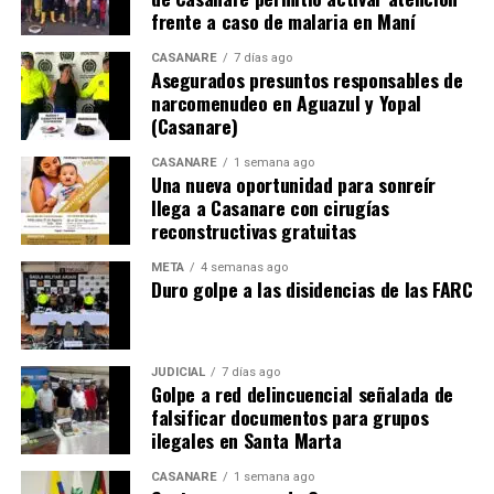
frente a caso de malaria en Maní
CASANARE
7 días ago
Asegurados presuntos responsables de
narcomenudeo en Aguazul y Yopal
(Casanare)
CASANARE
1 semana ago
Una nueva oportunidad para sonreír
llega a Casanare con cirugías
reconstructivas gratuitas
META
4 semanas ago
Duro golpe a las disidencias de las FARC
JUDICIAL
7 días ago
Golpe a red delincuencial señalada de
falsificar documentos para grupos
ilegales en Santa Marta
CASANARE
1 semana ago