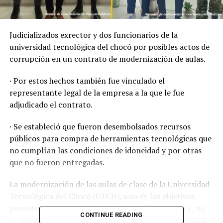
Judicializados exrector y dos funcionarios de la
universidad tecnológica del chocó por posibles actos de
corrupción en un contrato de modernización de aulas.
· Por estos hechos también fue vinculado el
representante legal de la empresa a la que le fue
adjudicado el contrato.
· Se estableció que fueron desembolsados recursos
públicos para compra de herramientas tecnológicas que
no cumplían las condiciones de idoneidad y por otras
que no fueron entregadas.
La modernización de las aulas de clase de la Universidad
Tecnológica del Chocó (UTCH), uno de los objetivos
previstos en un contrato suscrito en junio de 2021, no
CONTINUE READING
se cumplió como estaba previsto. La Fiscalía General de